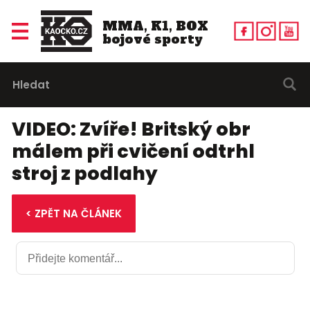
MMA, K1, BOX
bojové sporty
VIDEO: Zvíře! Britský obr
málem při cvičení odtrhl
stroj z podlahy
< ZPĚT NA ČLÁNEK