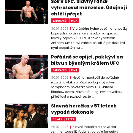
Šok v UFC. Slavný ranař
vyhrožoval manželce. Údajně ji
chtěl i přejet
ZAHRANIČÍ
MMA
30.07.2026
V průběhu týdne zasáhla fanoušky
bojových sportů velice znepokojivá zpráva.
Bývalý bojovník UFC a uznávaný veterán
Anthony Smith byl zatčen policií. A přestože byl
nyní propuštěn na ...
Pořádně se opíjel, pak kývl na
bitvu s bývalým králem UFC
ZAHRANIČÍ
MMA
30.07.2026
Neváhal, naskočil do pořádně
rozjetého vlaku a přijal souboj s bývalým
šampionem polotěžké váhy UFC Janem
Blachowiczem. Navajo Stirling kývl na velkou
příležitost a rozhodl se, že ...
Slavná herečka v 57 letech
vypadá dokonale
POWER
EXTRA
29.07.2026
Slavná herečka a zpěvačka
Jennifer Lopez již řadu let udivuje fanoušky