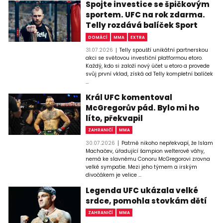
Spojte investice se špičkovým
sportem. UFC na rok zdarma.
Telly rozdává balíček Sport
DOMÁCÍ
MMA
EXTRA
31.07.2026
Telly spouští unikátní partnerskou
akci se světovou investiční platformou etoro.
Každý, kdo si založí nový účet u etoro a provede
svůj první vklad, získá od Telly kompletní balíček
...
Král UFC komentoval
McGregorův pád. Bylo mi ho
líto, překvapil
ZAHRANIČÍ
MMA
30.07.2026
Patrně nikoho nepřekvapí, že Islam
Machačev, úřadující šampion welterové váhy,
nemá ke slavnému Conoru McGregorovi zrovna
velké sympatie. Mezi jeho týmem a irským
divočákem je velice ...
Legenda UFC ukázala velké
srdce, pomohla stovkám dětí
ZAHRANIČÍ
MMA