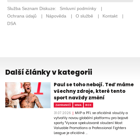
Další články v kategorii
Paul se toho nebojí. Teď máme
všechny zdroje, které tento
sport navždy změní
ZAHRANIČÍ
MMA
BOX
31.07.2026
MVP a PFL se oficiálně sloučily a
vytvořily novou globální platformu pro bojové
sporty "Vysoce spekulované sloučení Most
Valuable Promotions a Professional Fighters
League je oficiálně ...