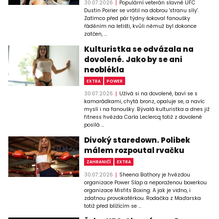
30.07.2026
Populární veterán slavné UFC
Dustin Poirier se vrátil na dobrou 'stranu síly'.
Zatímco před pár týdny šokoval fanoušky
řáděním na letišti, kvůli němuž byl dokonce
zatčen, ...
Kulturistka se odvázala na
dovolené. Jako by se ani
neoblékla
EXTRA
POWER
30.07.2026
Užívá si na dovolené, baví se s
kamarádkami, chytá bronz, opaluje se, a navíc
myslí i na fanoušky. Bývalá kulturistka a dnes již
fitness hvězda Carla Leclercq totiž z dovolené
posílá ...
Divoký staredown. Polibek
málem rozpoutal rvačku
ZAHRANIČÍ
EXTRA
30.07.2026
Sheena Bathory je hvězdou
organizace Power Slap a neporaženou boxerkou
organizace Misfits Boxing. A jak je vidno, i
zdatnou provokatérkou. Rodačka z Maďarska
totiž před blížícím se ...