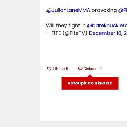
.
@JulianLaneMMA
provoking
@Pl
Will they fight in
@bareknucklef
— FITE (@FiteTV)
December 10, 2
Diskuse
2
Vstoupit do diskuse