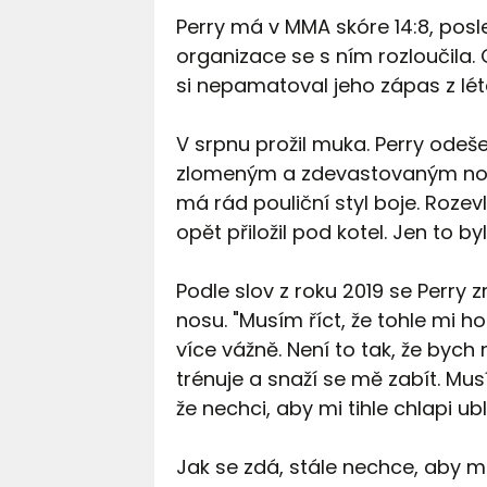
Perry má v MMA skóre 14:8, posl
organizace se s ním rozloučila. 
si nepamatoval jeho zápas z lét
V srpnu prožil muka. Perry ode
zlomeným a zdevastovaným nose
má rád pouliční styl boje. Rozevl
opět přiložil pod kotel. Jen to byl
Podle slov z roku 2019 se Perry
nosu. "Musím říct, že tohle mi
více vážně. Není to tak, že bych 
trénuje a snaží se mě zabít. Mus
že nechci, aby mi tihle chlapi ubl
Jak se zdá, stále nechce, aby m