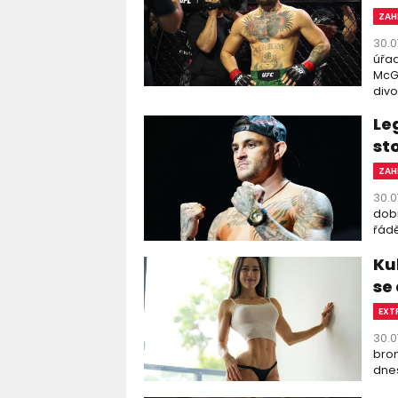
ZAH
30.0
úřad
McGr
divo
Le
st
ZAH
30.0
dobr
řádě
Ku
se
EXT
30.0
bron
dnes