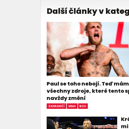
Další články v kateg
Paul se toho nebojí. Teď má
všechny zdroje, které tento s
navždy změní
ZAHRANIČÍ
MMA
BOX
Kr
mi 