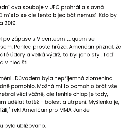
ední dva souboje v UFC prohrál a slavná
O místo se ale tento bijec bát nemusí. Kdo by
a 2019.
šel po zápase s Vicenteem Luquem se
m. Pohled prostě hrůza. Američan přiznal, že
áté údery a velká výdrž, to byl jeho styl. Teď
o v hledišti.
 změnil. Důvodem byla nepříjemná zlomenina
 hodně pomohlo. Možná mi to pomohlo brát vše
nebral věci vážně, ale tenhle chlap je tady,
ím udělat totéž - bolest a utrpení. Myšlenka je,
ížili," řekl Američan pro MMA Junkie.
u bylo ubližováno.