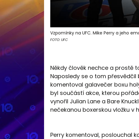
Vzpomínky na UFC. Mike Perry a jeho em
FOTO: UFC
Někdy člověk nechce a prostě to
Naposledy se o tom přesvědčil b
komentoval galavečer boxu holýc
byl součástí akce, kterou pořád
vynořil Julian Lane a Bare Knuc
nečekanou boxerskou vložku v hl
Perry komentoval, poslouchal ko