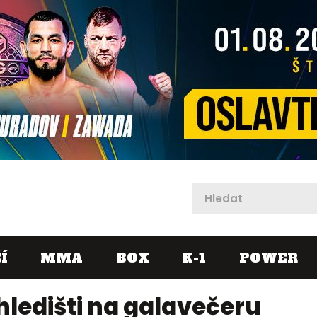
X
Í
MMA
BOX
K-1
POWER
hledišti na galavečeru