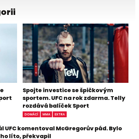
orii
me
Spojte investice se špičkovým
port
sportem. UFC na rok zdarma. Telly
rozdává balíček Sport
DOMÁCÍ
MMA
EXTRA
ál UFC komentoval McGregorův pád. Bylo
ho líto, překvapil