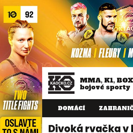
MMA, K1, BO
bojové sporty
DOMÁCÍ
ZAHRANIČ
Divoká rvačka v 