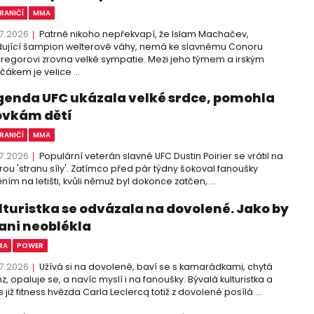
RANIČÍ
MMA
7.2026
Patrně nikoho nepřekvapí, že Islam Machačev,
ující šampion welterové váhy, nemá ke slavnému Conoru
egorovi zrovna velké sympatie. Mezi jeho týmem a irským
čákem je velice ...
genda UFC ukázala velké srdce, pomohla
ovkám dětí
RANIČÍ
MMA
7.2026
Populární veterán slavné UFC Dustin Poirier se vrátil na
ou 'stranu síly'. Zatímco před pár týdny šokoval fanoušky
ním na letišti, kvůli němuž byl dokonce zatčen, ...
lturistka se odvázala na dovolené. Jako by
 ani neoblékla
RA
POWER
7.2026
Užívá si na dovolené, baví se s kamarádkami, chytá
z, opaluje se, a navíc myslí i na fanoušky. Bývalá kulturistka a
 již fitness hvězda Carla Leclercq totiž z dovolené posílá ...