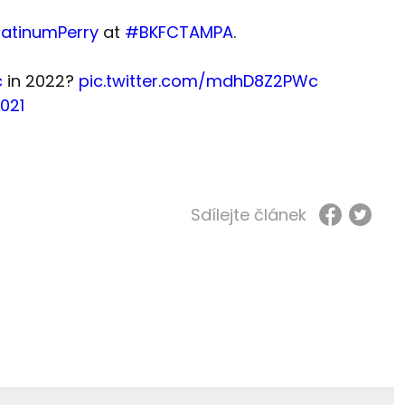
atinumPerry
at
#BKFCTAMPA
.
c
in 2022?
pic.twitter.com/mdhD8Z2PWc
021
Sdílejte článek