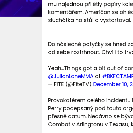
mu najednou přilétly papíry kol
komentářem. Američan se ohlédl,
sluchátka na stůl a vystartoval.
Do následné potyčky se hned zapoj
od sebe roztrhnout. Chvíli to trv
Yeah...Things got a bit out of c
@JulianLaneMMA
at
#BKFCTAM
— FITE (@FiteTV)
December 10, 2
Provokatérem celého incidentu by
Perry podepsaný pod touto orga
přesné datum. Nedávno se bývalý
Combat v Arlingtonu v Texasu, k