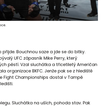
oce.
 přijde. Bouchnou saze a jde se do bitky.
ývalý UFC zápasník Mike Perry, který
h pěstí. Vzal sluchátka a třicetiletý Američan
ala organizace BKFC. Jenže pak se z hlediště
kle Fight Championships dostal v Tampě
edišti.
legu. Sluchátka na uších, pohoda stav. Pak