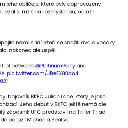
em jeho obličeje, které byly doprovozeny
 vzal si mžik na rozmyšlenou, odložil
ilo několik lidí, kteří se snažili dva divočáky
alo, nakonec ale uspěli.
ontrol between
@PlatinumPerry
and
PA
.
pic.twitter.com/JBeEX80bo4
021
l bojovník BKFC Julian Lane, který je jako
nizací. Jeho debut v BKFC ještě nemá ale
 zápasník UFC představil na Triller Triad
de porazil Michaela Sealse.