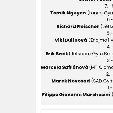
7. 
Tomik Nguyen
(Lanna Gym
6.
Richard Fleischer
(Jets
5.
Viki Bulínová
(Znojmo) v
4.
Erik Breit
(Jetsaam Gym Brno
3.
Marcela Šafránová
(MT Olomo
2.
Marek Novosad
(SAD Gym 
1.
Filippo Giovanni Marchesini
(