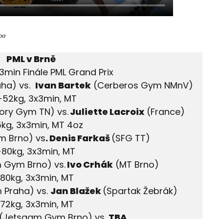
pa
PML v Brně
x3min Finále PML Grand Prix
aha) vs.
Ivan Bartek
(Cerberos Gym NMnV)
 -52kg, 3x3min, MT
ory Gym TN) vs.
Juliette Lacroix
(France)
85kg, 3x3min, MT 4oz
m Brno) vs
. Denis Farkaš
(SFG TT)
.-80kg, 3x3min, MT
 Gym Brno) vs.
Ivo Crhák
(MT Brno)
-80kg, 3x3min, MT
 Praha) vs.
Jan Blažek
(Spartak Žebrák)
-72kg, 3x3min, MT
(Jetsaam Gym Brno) vs.
TBA