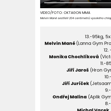
VIDEO/FOTO: OKTAGON MMA
Melvin Mané sestřelil 204 centimetrů vysokého chla
13.-95kg, 5
Melvin Mané
(Lanna Gym Pr
12.
Monika Chochlíková
(Vict
11.-
Jiří Jaroš
(Hron Gy
10
Jiří Juríček
(Jetsaam
9.
Ondřej Malina
(Aplik Gym
8.
Michal Vacek