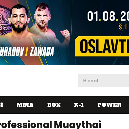
X
Í
MMA
BOX
K-1
POWER
Professional Muaythai