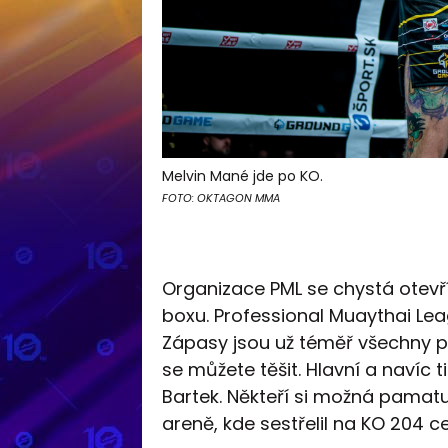
Melvin Mané jde po KO.
FOTO: OKTAGON MMA
Organizace PML se chystá otevřít
boxu. Professional Muaythai Lea
Zápasy jsou už téměř všechny p
se můžete těšit. Hlavní a navíc 
Bartek. Někteří si možná pamatu
areně, kde sestřelil na KO 204