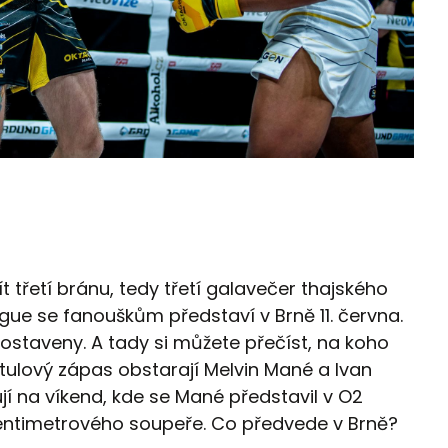
 třetí bránu, tedy třetí galavečer thajského
gue se fanouškům představí v Brně 11. června.
ostaveny. A tady si můžete přečíst, na koho
titulový zápas obstarají Melvin Mané a Ivan
jí na víkend, kde se Mané představil v O2
 centimetrového soupeře. Co předvede v Brně?