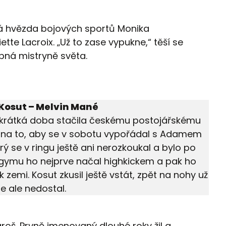
ká hvězda bojových sportů Monika
ette Lacroix. „Už to zase vypukne,“ těší se
bná mistryně světa.
osut – Melvin Mané
k krátká doba stačila českému postojářskému
 na to, aby se v sobotu vypořádal s Adamem
ý se v ringu ještě ani nerozkoukal a bylo po
gymu ho nejprve načal highkickem a pak ho
zemi. Kosut zkusil ještě vstát, zpět na nohy už
se ale nedostal.
aroš. Prvně jmenovaný dlouhé roky žil a