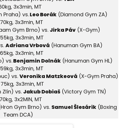
-60kg, 3x3min, MT
 Praha) vs.
Leo Borák
(Diamond Gym ZA)
-70kg, 3x3min, MT
aam Gym Brno) vs.
Jirka Páv
(X-Gym)
-55kg, 3x3min, MT
s.
Adriana Vrbová
(Hanuman Gym BA)
-65kg, 3x3min, MT
) vs.
Benjamin Dolnák
(Hanuman Gym HL)
-59kg, 3x3min, MT
uc) vs.
Veronika Matzkeová
(X-Gym Praha)
 -75kg, 3x3min, MT
Zlín) vs.
Jakub Dobiaš
(Victory Gym TN)
-70kg, 3x2MIN, MT
Hron Gym Brno) vs.
Samuel Šlesárik
(Boxing
Team DCA)