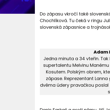
Do zápasu vkročí také slovens
Chochlíková. Tu čeká v ringu Juli
slovenská zápasnice a trojnáso
Adam K
Jedna minuta a 34 vteřin. Ta
supertalentu Melvinu Manému
Kosutem. Polským obrem, kter
zápase. Reprezentant Lanna 
dvěma údery pravačkou poslal k 
Denis Farkaš a proti němu Jiří J