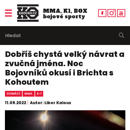
MMA, K1, BOX
bojové sporty
Dobříš chystá velký návrat a
zvučná jména. Noc
Bojovníků okusí i Brichta s
Kohoutem
DOMÁCÍ
MMA
K-1
11.09.2022
Autor: Libor Kalous