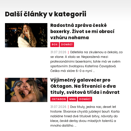
Další články v kategorii
Radostná zpráva české
boxerky. Život se mi obrací
vzhůru nohama
BOX
DOMÁCÍ
31.07.2026
Odletěla na zkušenou a čekala, co
se stane. A stalo se. Neporažená mezi
profesionálními boxerkami, tohle má ve svém
sportovním životopisu Kateřina Čavajdová.
Češka má skóre 6-0 a nyní ...
Výjimečný galavečer pro
Oktagon. Na Štvanici o dva
tituly, světová třída i návrat
OKTAGON
MMA
DOMÁCÍ
31.07.2026
Dva tituly, jedna noc, deset let
historie. Štvanice chystá jubilejní bouři. Karta
nabídne hned dvě titulové bitvy, návraty do
klece, české derby dvou mladých talentů a
mnoho dalšího. ...