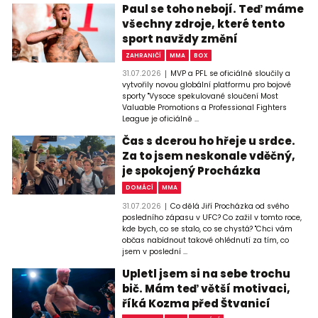
Paul se toho nebojí. Teď máme
všechny zdroje, které tento
sport navždy změní
ZAHRANIČÍ
MMA
BOX
31.07.2026
MVP a PFL se oficiálně sloučily a
vytvořily novou globální platformu pro bojové
sporty "Vysoce spekulované sloučení Most
Valuable Promotions a Professional Fighters
League je oficiálně ...
Čas s dcerou ho hřeje u srdce.
Za to jsem neskonale vděčný,
je spokojený Procházka
DOMÁCÍ
MMA
31.07.2026
Co dělá Jiří Procházka od svého
posledního zápasu v UFC? Co zažil v tomto roce,
kde bych, co se stalo, co se chystá? "Chci vám
občas nabídnout takové ohlédnutí za tím, co
jsem v poslední ...
Upletl jsem si na sebe trochu
bič. Mám teď větší motivaci,
říká Kozma před Štvanicí