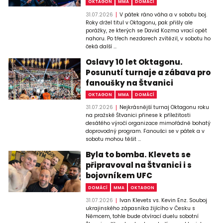
OKTAGON
MMA
DOMÁCÍ
31.07.2026
V pátek ráno váha a v sobotu boj.
Roky držel titul v Oktagonu, pak přišly ale
porážky, ze kterých se David Kozma vrací opět
nahoru. Po třech nezdarech zvítězil, v sobotu ho
čeká další ...
Oslavy 10 let Oktagonu.
Posunutí turnaje a zábava pro
fanoušky na Štvanici
OKTAGON
MMA
DOMÁCÍ
31.07.2026
Nejkrásnější turnaj Oktagonu roku
na pražské Štvanici přinese k příležitosti
desátého výročí organizace mimořádně bohatý
doprovodný program. Fanoušci se v pátek a v
sobotu mohou těšit ...
Byla to bomba. Klevets se
připravoval na Štvanici i s
bojovníkem UFC
DOMÁCÍ
MMA
OKTAGON
31.07.2026
Ivan Klevets vs. Kevin Enz. Souboj
ukrajinského zápasníka žijícího v Česku s
Němcem, tohle bude otvírací duelu sobotní