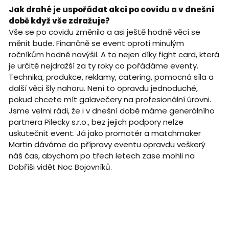
Jak drahé je uspořádat akci po covidu a v dnešní
době když vše zdražuje?
Vše se po covidu změnilo a asi ještě hodně věcí se
měnit bude. Finančně se event oproti minulým
ročníkům hodně navýšil. A to nejen díky fight card, která
je určitě nejdražší za ty roky co pořádáme eventy.
Technika, produkce, reklamy, catering, pomocná síla a
další věci šly nahoru. Není to opravdu jednoduché,
pokud chcete mít galavečery na profesionální úrovni.
Jsme velmi rádi, že i v dnešní době máme generálního
partnera Pilecky s.r.o., bez jejich podpory nelze
uskutečnit event. Já jako promotér a matchmaker
Martin dáváme do přípravy eventu opravdu veškerý
náš čas, abychom po třech letech zase mohli na
Dobříši vidět Noc Bojovníků.