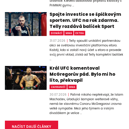
Štvanice. Klevets absolvoval přípravu klasicky c
PriMMAt gymu ...
Spojte investice se špičkovým
sportem. UFC na rok zdarma.
Telly rozdává balíček Sport
DOMÁCÍ
MMA
EXTRA
31.07.2026
Telly spouští unikátní partnerskou
akci se světovou investiční platformou etoro.
Každý, kdo si založí nový účet u etoro a provede
svůj první vklad, získá od Telly kompletní balíček
...
Král UFC komentoval
McGregorův pád. Bylo mi ho
líto, překvapil
ZAHRANIČÍ
MMA
30.07.2026
Patrně nikoho nepřekvapí, že Islam
Machačev, úřadující šampion welterové váhy,
nemá ke slavnému Conoru McGregorovi zrovna
velké sympatie. Mezi jeho týmem a irským
divočákem je velice ...
NAČÍST DALŠÍ ČLÁNKY