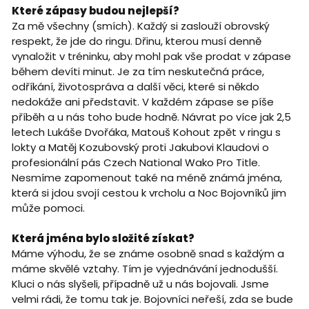
Které zápasy budou nejlepší?
Za mě všechny (smích). Každý si zaslouží obrovský
respekt, že jde do ringu. Dřinu, kterou musí denně
vynaložit v tréninku, aby mohl pak vše prodat v zápase
během devíti minut. Je za tím neskutečná práce,
odříkání, životospráva a další věci, které si někdo
nedokáže ani představit. V každém zápase se píše
příběh a u nás toho bude hodně. Návrat po více jak 2,5
letech Lukáše Dvořáka, Matouš Kohout zpět v ringu s
lokty a Matěj Kozubovský proti Jakubovi Klaudovi o
profesionální pás Czech National Wako Pro Title.
Nesmíme zapomenout také na méně známá jména,
která si jdou svojí cestou k vrcholu a Noc Bojovníků jim
může pomoci.
Která jména bylo složité získat?
Máme výhodu, že se známe osobně snad s každým a
máme skvělé vztahy. Tím je vyjednávání jednodušší.
Kluci o nás slyšeli, případně už u nás bojovali. Jsme
velmi rádi, že tomu tak je. Bojovníci neřeší, zda se bude