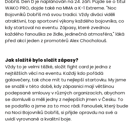
Dobříš. Den D je naplánován na 24. září. Půjde se o titul
WAKO PRO, dojde také na MMA a K-1 Extreme. "Noc
Bojovníků Dobříš má svou tradici. Vždy diváci viděli
atraktivní, top sportovní výkony každého bojovníka, co
kdy startoval na eventu. Zápasy, které zvednou
každého fanouška ze židle, jedinečná atmosféra," láká
před akcí jeden z promotérů Alex Chocholouš.
Jak složité bylo složit zápasy?
Vždy to je velmi těžké, složit fight card je jedna z
nejtěžších věcí na eventu. Každý kdo pořádá
galavečery, tak chce mít tu nejlepší startovku. My jsme
se snažili v této době, kdy zápasnici mají většinou
podepsané smlouvy v různých organizacích, abychom
se domluvili a měli jedny z nejlepších jmen v Česku. To
se podařilo a jsme za to moc rádi. Fanoušek, který bude
na Noci Bojovníků Dobříš, si přijde opravdu na své a
uvidí vyrovnané a kvalitní boje.