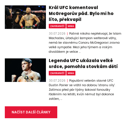
Král UFC komentoval
McGregorův pád. Bylo mi ho
líto, překvapil
ZAHRANIČÍ
MMA
30.07.2026
Patrně nikoho nepřekvapí, že Islam
Machačev, úřadující šampion welterové váhy,
nemá ke slavnému Conoru McGregorovi zrovna
velké sympatie. Mezi jeho týmem a irským
divočákem je velice ...
Legenda UFC ukázala velké
srdce, pomohla stovkám dětí
ZAHRANIČÍ
MMA
30.07.2026
Populární veterán slavné UFC
Dustin Poirier se vrátil na dobrou 'stranu síly'.
Zatímco před pár týdny šokoval fanoušky
řáděním na letišti, kvůli němuž byl dokonce
zatčen, ...
NAČÍST DALŠÍ ČLÁNKY