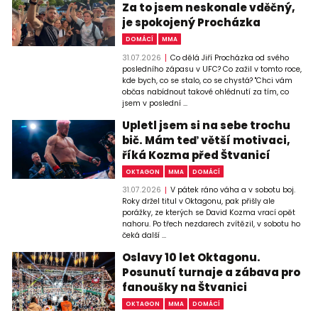
Za to jsem neskonale vděčný,
je spokojený Procházka
DOMÁCÍ
MMA
31.07.2026
Co dělá Jiří Procházka od svého
posledního zápasu v UFC? Co zažil v tomto roce,
kde bych, co se stalo, co se chystá? "Chci vám
občas nabídnout takové ohlédnutí za tím, co
jsem v poslední ...
Upletl jsem si na sebe trochu
bič. Mám teď větší motivaci,
říká Kozma před Štvanicí
OKTAGON
MMA
DOMÁCÍ
31.07.2026
V pátek ráno váha a v sobotu boj.
Roky držel titul v Oktagonu, pak přišly ale
porážky, ze kterých se David Kozma vrací opět
nahoru. Po třech nezdarech zvítězil, v sobotu ho
čeká další ...
Oslavy 10 let Oktagonu.
Posunutí turnaje a zábava pro
fanoušky na Štvanici
OKTAGON
MMA
DOMÁCÍ