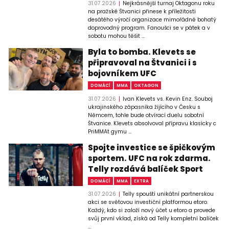
31.07.2026
Nejkrásnější turnaj Oktagonu roku
na pražské Štvanici přinese k příležitosti
desátého výročí organizace mimořádně bohatý
doprovodný program. Fanoušci se v pátek a v
sobotu mohou těšit ...
Byla to bomba. Klevets se
připravoval na Štvanici i s
bojovníkem UFC
DOMÁCÍ
MMA
OKTAGON
31.07.2026
Ivan Klevets vs. Kevin Enz. Souboj
ukrajinského zápasníka žijícího v Česku s
Němcem, tohle bude otvírací duelu sobotní
Štvanice. Klevets absolvoval přípravu klasicky c
PriMMAt gymu ...
Spojte investice se špičkovým
sportem. UFC na rok zdarma.
Telly rozdává balíček Sport
DOMÁCÍ
MMA
EXTRA
31.07.2026
Telly spouští unikátní partnerskou
akci se světovou investiční platformou etoro.
Každý, kdo si založí nový účet u etoro a provede
svůj první vklad, získá od Telly kompletní balíček
...