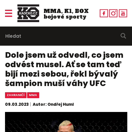
MMA, K1, BOX
bojové sporty
Dole jsem už odvedl, co jsem
odvést musel. Ať se tam teď
bijí mezi sebou, řekl bývalý
šampion muší váhy UFC
ZAHRANIČÍ
MMA
09.03.2023
Autor: Ondřej Huml