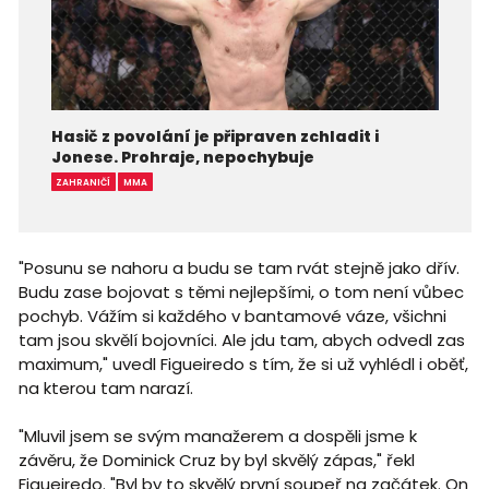
Hasič z povolání je připraven zchladit i
Jonese. Prohraje, nepochybuje
ZAHRANIČÍ
MMA
"Posunu se nahoru a budu se tam rvát stejně jako dřív.
Budu zase bojovat s těmi nejlepšími, o tom není vůbec
pochyb. Vážím si každého v bantamové váze, všichni
tam jsou skvělí bojovníci. Ale jdu tam, abych odvedl zas
maximum," uvedl Figueiredo s tím, že si už vyhlédl i oběť,
na kterou tam narazí.
"Mluvil jsem se svým manažerem a dospěli jsme k
závěru, že Dominick Cruz by byl skvělý zápas," řekl
Figueiredo. "Byl by to skvělý první soupeř na začátek. On