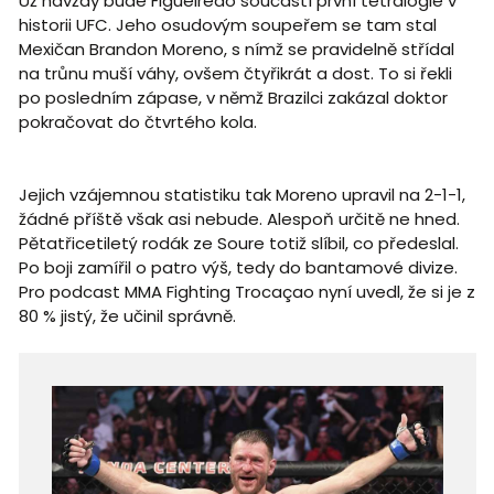
Už navždy bude Figueiredo součástí první tetralogie v
historii UFC. Jeho osudovým soupeřem se tam stal
Mexičan Brandon Moreno, s nímž se pravidelně střídal
na trůnu muší váhy, ovšem čtyřikrát a dost. To si řekli
po posledním zápase, v němž Brazilci zakázal doktor
pokračovat do čtvrtého kola.
Jejich vzájemnou statistiku tak Moreno upravil na 2-1-1,
žádné příště však asi nebude. Alespoň určitě ne hned.
Pětatřicetiletý rodák ze Soure totiž slíbil, co předeslal.
Po boji zamířil o patro výš, tedy do bantamové divize.
Pro podcast MMA Fighting Trocaçao nyní uvedl, že si je z
80 % jistý, že učinil správně.