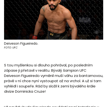
Deiveson Figueiredo.
FOTO: UFC
S tou myšlenkou si dlouho pohrával, po posledním
zápase ji přetavil v realitu. Bývalý šampion UFC
Deiveson Figueiredo vyměnil muší váhu za bantamovou,
právě v ní chce nyní vystoupat až na vrchol. A už si tam
vyhlédl i soupeře. Rád by složil k zemi bývalého krále
divize Dominicka Cruze!