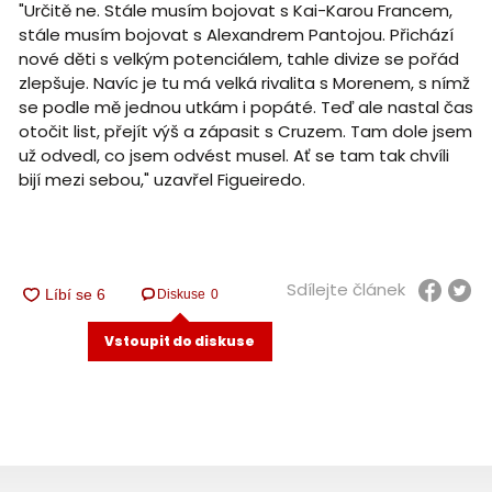
"Určitě ne. Stále musím bojovat s Kai-Karou Francem,
stále musím bojovat s Alexandrem Pantojou. Přichází
nové děti s velkým potenciálem, tahle divize se pořád
zlepšuje. Navíc je tu má velká rivalita s Morenem, s nímž
se podle mě jednou utkám i popáté. Teď ale nastal čas
otočit list, přejít výš a zápasit s Cruzem. Tam dole jsem
už odvedl, co jsem odvést musel. Ať se tam tak chvíli
bijí mezi sebou," uzavřel Figueiredo.
Sdílejte článek
Diskuse
0
Vstoupit do diskuse