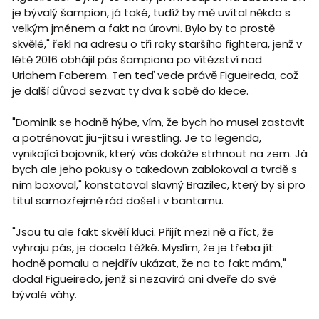
je bývalý šampion, já také, tudíž by mě uvítal někdo s
velkým jménem a fakt na úrovni. Bylo by to prostě
skvělé," řekl na adresu o tři roky staršího fightera, jenž v
létě 2016 obhájil pás šampiona po vítězství nad
Uriahem Faberem. Ten teď vede právě Figueireda, což
je další důvod sezvat ty dva k sobě do klece.
"Dominik se hodně hýbe, vím, že bych ho musel zastavit
a potrénovat jiu-jitsu i wrestling. Je to legenda,
vynikající bojovník, který vás dokáže strhnout na zem. Já
bych ale jeho pokusy o takedown zablokoval a tvrdě s
ním boxoval," konstatoval slavný Brazilec, který by si pro
titul samozřejmě rád došel i v bantamu.
"Jsou tu ale fakt skvělí kluci. Přijít mezi ně a říct, že
vyhraju pás, je docela těžké. Myslím, že je třeba jít
hodně pomalu a nejdřív ukázat, že na to fakt mám,"
dodal Figueiredo, jenž si nezavírá ani dveře do své
bývalé váhy.