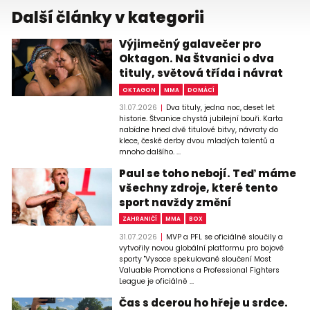
Další články v kategorii
Výjimečný galavečer pro
Oktagon. Na Štvanici o dva
tituly, světová třída i návrat
OKTAGON
MMA
DOMÁCÍ
31.07.2026
Dva tituly, jedna noc, deset let
historie. Štvanice chystá jubilejní bouři. Karta
nabídne hned dvě titulové bitvy, návraty do
klece, české derby dvou mladých talentů a
mnoho dalšího. ...
Paul se toho nebojí. Teď máme
všechny zdroje, které tento
sport navždy změní
ZAHRANIČÍ
MMA
BOX
31.07.2026
MVP a PFL se oficiálně sloučily a
vytvořily novou globální platformu pro bojové
sporty "Vysoce spekulované sloučení Most
Valuable Promotions a Professional Fighters
League je oficiálně ...
Čas s dcerou ho hřeje u srdce.