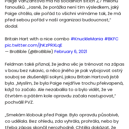
Paige VanZantová má na sociálních sítích 2,7 milionu
fanoušků. „Jasně, že porážka není tím výsledkem, jaký
Paige chtěla, ale pořád to všichni vnímáme tak, že má
před sebou pořád v naší organizaci budoucnost,“
dodal.
Britain Hart with a nice combo
#KnuckleMania
#BKFC
pic.twitter.com/jhKzPRXLqE
— BroBible (@BroBible)
February 6, 2021
Feldman také přiznal, že jedna věc je trénovat na zápas
v boxu bez rukavic, a něco jiného je pak vybojovat ostrý
souboj se zkušenější sokyní, jakou Britain Hartová jistě
byla. „Myslím, že byla Paige nejdříve trochu překvapená,
když to začalo. Ale nezabalila to a bylo vidět, že ve
čtvrtém a pátém kole opravdu začala nastupovat,“
pochválil PVZ.
„Smekám klobouk před Paige. Bylo opravdu působivé,
co udělala. Bez ohledu, zda vyhrála, prohrála, nebo by
třeba zápas skončil nerozhodně. Chtěla dokázat, že