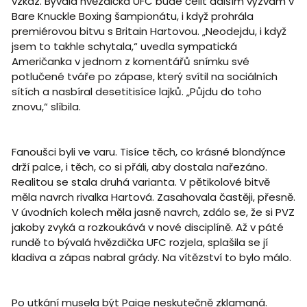
vzkaz. Bývalá hvězdička UFC bude čelit dalším výzvám v
Bare Knuckle Boxing šampionátu, i když prohrála
premiérovou bitvu s Britain Hartovou. „Neodejdu, i když
jsem to takhle schytala,“ uvedla sympatická
Američanka v jednom z komentářů snímku své
potlučené tváře po zápase, který svítil na sociálních
sítích a nasbíral desetitisíce lajků. „Půjdu do toho
znovu,“ slíbila.
Fanoušci byli ve varu. Tisíce těch, co krásné blondýnce
drží palce, i těch, co si přáli, aby dostala nařezáno.
Realitou se stala druhá varianta. V pětikolové bitvě
měla navrch rivalka Hartová. Zasahovala častěji, přesně.
V úvodních kolech měla jasně navrch, zdálo se, že si PVZ
jakoby zvyká a rozkoukává v nové disciplíně. Až v páté
rundě to bývalá hvězdička UFC rozjela, splašila se jí
kladiva a zápas nabral grády. Na vítězství to bylo málo.
Po utkání musela být Paige neskutečně zklamaná.