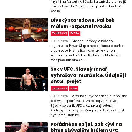
myslí i na fanoušky. Bývalá kulturistka a dnes již
fitness hvězda Carla Leclercq totiž z dovolené
posílá ...
Divoký staredown. Polibek
málem rozpoutal rvačku
ZAHRANIČÍ
EXTRA
30.07.2026
Sheena Bathory je hvězdou
organizace Power Slap a neporaženou boxerkou
organizace Misfits Boxing. A jak je vidno, i
zdatnou provokatérkou. Rodačka z Maďarska
totiž před blížícím se ...
Šok v UFC. Slavný ranař
vyhrožoval manželce. Údajně ji
chtěl i přejet
ZAHRANIČÍ
MMA
30.07.2026
V průběhu týdne zasáhla fanoušky
bojových sportů velice znepokojivá zpráva.
Bývalý bojovník UFC a uznávaný veterán
Anthony Smith byl zatčen policií. A přestože byl
nyní propuštěn na ...
Pořádně se opíjel, pak kývl na
bitvu s bývalým králem UFC