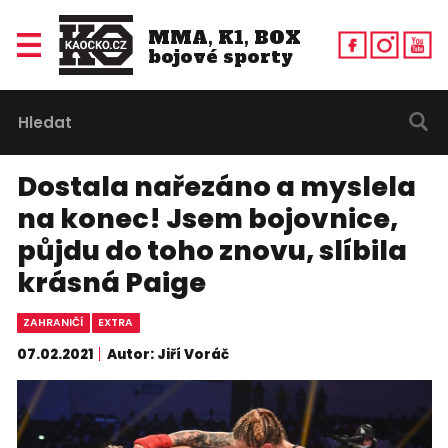
MMA, K1, BOX
bojové sporty
Dostala nařezáno a myslela
na konec! Jsem bojovnice,
půjdu do toho znovu, slíbila
krásná Paige
ZAHRANIČÍ
EXTRA
07.02.2021
Autor: Jiří Voráč