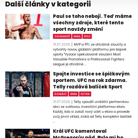
Další články v kategorii
Paul se toho nebojí. Teď máme
všechny zdroje, které tento
sport navždy změní
ZAHRANIČÍ
MMA
BOX
31.07.2026
MVP a PFL se oficiálně sloučily a
vytvořily novou globální platformu pro bojové
sporty "Vysoce spekulované sloučení Most
Valuable Promotions a Professional Fighters
League je oficiálně ...
Spojte investice se špičkovým
sportem. UFC na rok zdarma.
Telly rozdává balíček Sport
DOMÁCÍ
MMA
EXTRA
31.07.2026
Telly spouští unikátní partnerskou
akci se světovou investiční platformou etoro.
Každý, kdo si založí nový účet u etoro a provede
svůj první vklad, získá od Telly kompletní balíček
...
Král UFC komentoval
McGregorův pád. Bylo mi ho