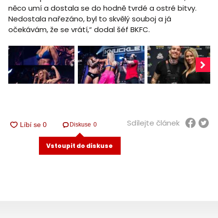
něco umí a dostala se do hodně tvrdé a ostré bitvy.
Nedostala nařezáno, byl to skvělý souboj a já
očekávám, že se vrátí,“ dodal šéf BKFC.
Sdílejte článek
Diskuse
0
Vstoupit do diskuse