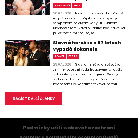
ZAHRANIČÍ
MMA
30.07.2026
Neváhal, naskočil do pořádně
rozjetého vlaku a přijal souboj s bývalým
šampionem polotěžké váhy UFC Janem
Blachowiczem. Navajo Stirling kývl na velkou
příležitost a rozhodl se, že ...
Slavná herečka v 57 letech
vypadá dokonale
POWER
EXTRA
29.07.2026
Slavná herečka a zpěvačka
Jennifer Lopez již řadu let udivuje fanoušky
dokonale vysportovanou figurou. Ve svých
sedmapadesáti letech vypadá skoro až
nadpozemsky. Zadarmo takovou formu ...
NAČÍST DALŠÍ ČLÁNKY
Podmínky užití webového rozhraní
Souhlas s používáním osobních údajů