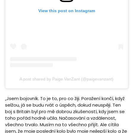
View this post on Instagram
A post shared by Paige VanZant (@paigevanzant)
„Jsem bojovník. To je to, pro co žiji. Poražení končí, když
selžou, já se budu rvát o úspěch, dokud neuspěji. Ten
boj s Britain byl pro mě dobrou zkušeností, kdy jsem se
toho pořád hodně učila. Načasování a vzdálenost,
všechno trvalo. Musím na to všechno přijít. Ale cítila
jsem, že moje poslední kolo bylo moje nejlepší kolo a že