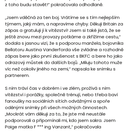
z toho budu stavět!“ pokračovala odhodlaně.
„Jsem vděčná za ten boj. Vrátíme se s tím nejlepším
týmem, jaký mám, a napravíme chyby. Děkuji Britain za
zápas a gratuluji jí k vítězství! Jsem si také jistá, že se
ještě znovu mezi provazy potkáme a zkřížíme cestu,“
dodala s jasnou vizí, že s podporou manžela, bojovníka
Bellatoru Austina Vanderforda vše zvládne a rozhodně
zápas bere jako první zkušenost s BKFC a bere ho jako
odrazový můstek do dalších bojů. „Miluju tohoto muže
víc než cokoliv jiného na zemi,“ napsala ke snímku s
partnerem.
S ním tráví čas v dobrém i ve zlém, prožívá s ním
vítězství i porážky, společně trénují, nebo třeba baví
fanoušky na sociálních sítích odvážnými a spoře
oděnými snímky při všech možných činnostech.
„Mockrát vám děkuji za to, že jste mě neustále
podporovali a připomínali mi, kdo jsem sakra. Jsem
Paige matka F *** ing Vanzant,“ pokračovala