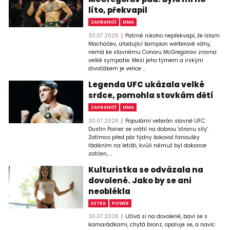
líto, překvapil
ZAHRANIČÍ
MMA
30.07.2026
Patrně nikoho nepřekvapí, že Islam
Machačev, úřadující šampion welterové váhy,
nemá ke slavnému Conoru McGregorovi zrovna
velké sympatie. Mezi jeho týmem a irským
divočákem je velice ...
Legenda UFC ukázala velké
srdce, pomohla stovkám dětí
ZAHRANIČÍ
MMA
30.07.2026
Populární veterán slavné UFC
Dustin Poirier se vrátil na dobrou 'stranu síly'.
Zatímco před pár týdny šokoval fanoušky
řáděním na letišti, kvůli němuž byl dokonce
zatčen, ...
Kulturistka se odvázala na
dovolené. Jako by se ani
neoblékla
EXTRA
POWER
30.07.2026
Užívá si na dovolené, baví se s
kamarádkami, chytá bronz, opaluje se, a navíc