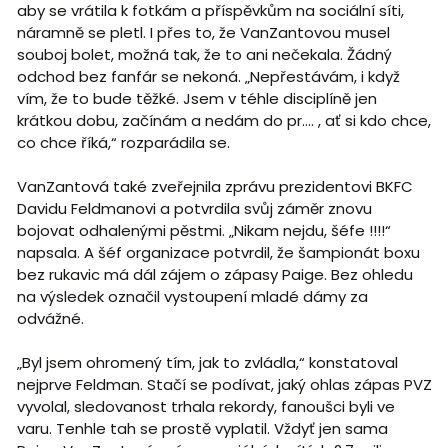
aby se vrátila k fotkám a příspěvkům na sociální síti,
náramně se pletl. I přes to, že VanZantovou musel
souboj bolet, možná tak, že to ani nečekala. Žádný
odchod bez fanfár se nekoná. „Nepřestávám, i když
vím, že to bude těžké. Jsem v téhle disciplíně jen
krátkou dobu, začínám a nedám do pr.... , ať si kdo chce,
co chce říká,“ rozparádila se.
VanZantová také zveřejnila zprávu prezidentovi BKFC
Davidu Feldmanovi a potvrdila svůj záměr znovu
bojovat odhalenými pěstmi. „Nikam nejdu, šéfe !!!!“
napsala. A šéf organizace potvrdil, že šampionát boxu
bez rukavic má dál zájem o zápasy Paige. Bez ohledu
na výsledek označil vystoupení mladé dámy za
odvážné.
„Byl jsem ohromený tím, jak to zvládla,“ konstatoval
nejprve Feldman. Stačí se podívat, jaký ohlas zápas PVZ
vyvolal, sledovanost trhala rekordy, fanoušci byli ve
varu. Tenhle tah se prostě vyplatil. Vždyť jen sama