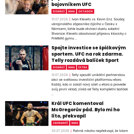
bojovníkem UFC
DOMÁCÍ
MMA
OKTAGON
31.07.2026
Ivan Klevets vs. Kevin Enz. Souboj
ukrajinského zápasníka žijícího v Česku s
Němcem, tohle bude otvírací duelu sobotní
Štvanice. Klevets absolvoval přípravu klasicky c
PriMMAt gymu ...
Spojte investice se špičkovým
sportem. UFC na rok zdarma.
Telly rozdává balíček Sport
DOMÁCÍ
MMA
EXTRA
31.07.2026
Telly spouští unikátní partnerskou
akci se světovou investiční platformou etoro.
Každý, kdo si založí nový účet u etoro a provede
svůj první vklad, získá od Telly kompletní balíček
...
Král UFC komentoval
McGregorův pád. Bylo mi ho
líto, překvapil
ZAHRANIČÍ
MMA
30.07.2026
Patrně nikoho nepřekvapí, že Islam