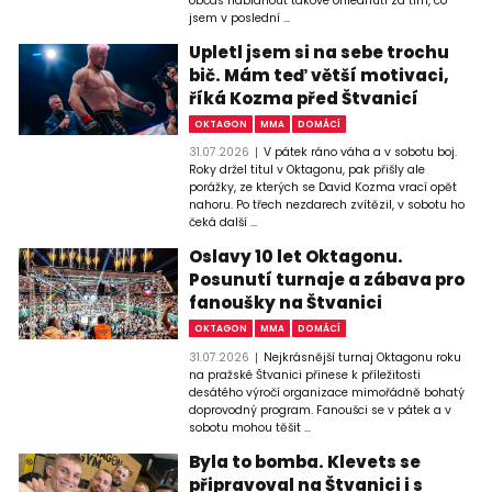
občas nabídnout takové ohlédnutí za tím, co
jsem v poslední ...
Upletl jsem si na sebe trochu
bič. Mám teď větší motivaci,
říká Kozma před Štvanicí
OKTAGON
MMA
DOMÁCÍ
31.07.2026
V pátek ráno váha a v sobotu boj.
Roky držel titul v Oktagonu, pak přišly ale
porážky, ze kterých se David Kozma vrací opět
nahoru. Po třech nezdarech zvítězil, v sobotu ho
čeká další ...
Oslavy 10 let Oktagonu.
Posunutí turnaje a zábava pro
fanoušky na Štvanici
OKTAGON
MMA
DOMÁCÍ
31.07.2026
Nejkrásnější turnaj Oktagonu roku
na pražské Štvanici přinese k příležitosti
desátého výročí organizace mimořádně bohatý
doprovodný program. Fanoušci se v pátek a v
sobotu mohou těšit ...
Byla to bomba. Klevets se
připravoval na Štvanici i s