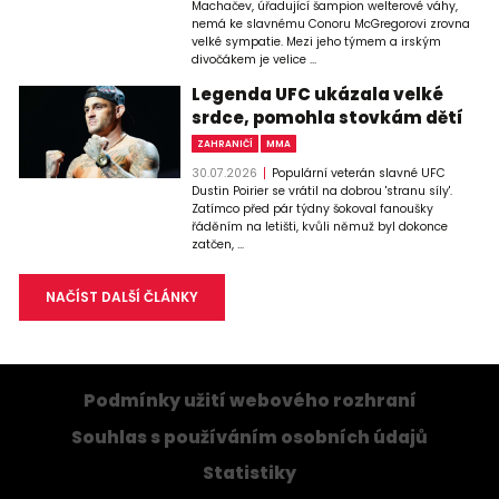
Machačev, úřadující šampion welterové váhy,
nemá ke slavnému Conoru McGregorovi zrovna
velké sympatie. Mezi jeho týmem a irským
divočákem je velice ...
Legenda UFC ukázala velké
srdce, pomohla stovkám dětí
ZAHRANIČÍ
MMA
30.07.2026
Populární veterán slavné UFC
Dustin Poirier se vrátil na dobrou 'stranu síly'.
Zatímco před pár týdny šokoval fanoušky
řáděním na letišti, kvůli němuž byl dokonce
zatčen, ...
NAČÍST DALŠÍ ČLÁNKY
Podmínky užití webového rozhraní
Souhlas s používáním osobních údajů
Statistiky