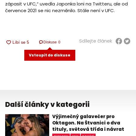
zápasit v UFC,“ uvedla Japonka loni na Twitteru, ale od
července 2021 se nic nezměnilo. Stále není v UFC.
Sdílejte článek
Diskuse
0
Vstoupit do diskuse
Další články v kategorii
Výjimečný galavečer pro
Oktagon. Na Štvanici o dva
tituly, světová třída i návrat