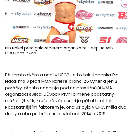
Rin Nakai před galavečerem organizace Deep Jewels.
FOTO: Deep Jewels
Při tomto skóre a není v UFC? Je to tak. Japonka Rin
Nakai má v profi MMA kariéře bilanci 25 výher a jen 2
porážky, přesto nebojuje pod nejprestižnější MMA
organizací světa. Důvod? První a méně podstatný
může být věk, zkušené zápasnici je pětatřicet let.
Podstatnějším faktorem je, ona už byla v UFC, měla dva
duely a oba prohrála. A to v letech 2014 a 2016.