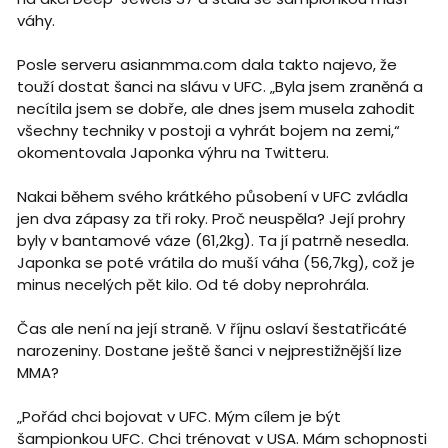
váhy.
Posle serveru asianmma.com dala takto najevo, že
touží dostat šanci na slávu v UFC. „Byla jsem zraněná a
necítila jsem se dobře, ale dnes jsem musela zahodit
všechny techniky v postoji a vyhrát bojem na zemi,“
okomentovala Japonka výhru na Twitteru.
Nakai během svého krátkého působení v UFC zvládla
jen dva zápasy za tři roky. Proč neuspěla? Její prohry
byly v bantamové váze (61,2kg). Ta jí patrně nesedla.
Japonka se poté vrátila do muší váha (56,7kg), což je
minus necelých pět kilo. Od té doby neprohrála.
Čas ale není na její straně. V říjnu oslaví šestatřicáté
narozeniny. Dostane ještě šanci v nejprestižnější lize
MMA?
„Pořád chci bojovat v UFC. Mým cílem je být
šampionkou UFC. Chci trénovat v USA. Mám schopnosti