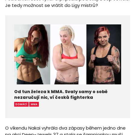
Je tedy možnost se vrátit do Ligy mistrů?
Od tun železa k MMA. Svaly samy o sobě
nezaručují nic, ví česká fighterka
DOMÁCÍ
MMA
O víkendu Nakai vyhrála dva zápasy během jedno dne
na akci Deep-Jewels 37 a stala se šampionkou muší