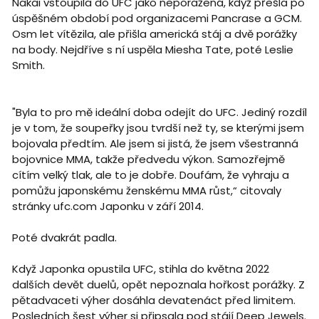
Nakai vstoupila do UFC jako neporažená, když přešla po
úspěšném období pod organizacemi Pancrase a GCM.
Osm let vítězila, ale přišla americká stáj a dvě porážky
na body. Nejdříve s ní uspěla Miesha Tate, poté Leslie
Smith.
"Byla to pro mě ideální doba odejít do UFC. Jediný rozdíl
je v tom, že soupeřky jsou tvrdší než ty, se kterými jsem
bojovala předtím. Ale jsem si jistá, že jsem všestranná
bojovnice MMA, takže předvedu výkon. Samozřejmě
cítím velký tlak, ale to je dobře. Doufám, že vyhraju a
pomůžu japonskému ženskému MMA růst,“ citovaly
stránky ufc.com Japonku v září 2014.
Poté dvakrát padla.
Když Japonka opustila UFC, stihla do května 2022
dalších devět duelů, opět nepoznala hořkost porážky. Z
pětadvaceti výher dosáhla devatenáct před limitem.
Posledních šest výher si připsala pod stájí Deep Jewels.