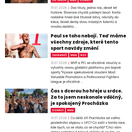
OKTAGON
MMA
DOMÁCÍ
31.07.2026
Dva tituly, jedna noc, deset let
historie. Štvanice chystá jubilejní bouři. Karta
nabídne hned dvě titulové bitvy, návraty do
klece, české derby dvou mladých talentů a
mnoho dalšího. ...
Paul se toho nebojí. Teď máme
všechny zdroje, které tento
sport navždy změní
ZAHRANIČÍ
MMA
BOX
31.07.2026
MVP a PFL se oficiálně sloučily a
vytvořily novou globální platformu pro bojové
sporty "Vysoce spekulované sloučení Most
Valuable Promotions a Professional Fighters
League je oficiálně ...
Čas s dcerou ho hřeje u srdce.
Za to jsem neskonale vděčný,
je spokojený Procházka
DOMÁCÍ
MMA
31.07.2026
Co dělá Jiří Procházka od svého
posledního zápasu v UFC? Co zažil v tomto roce,
kde bych, co se stalo, co se chystá? "Chci vám