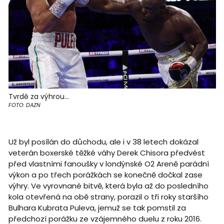
Tvrdě za výhrou...
FOTO: DAZN
Už byl posílán do důchodu, ale i v 38 letech dokázal
veterán boxerské těžké váhy Derek Chisora předvést
před vlastními fanoušky v londýnské O2 Areně parádní
výkon a po třech porážkách se konečně dočkal zase
výhry. Ve vyrovnané bitvě, která byla až do posledního
kola otevřená na obě strany, porazil o tři roky staršího
Bulhara Kubrata Puleva, jemuž se tak pomstil za
předchozí porážku ze vzájemného duelu z roku 2016.