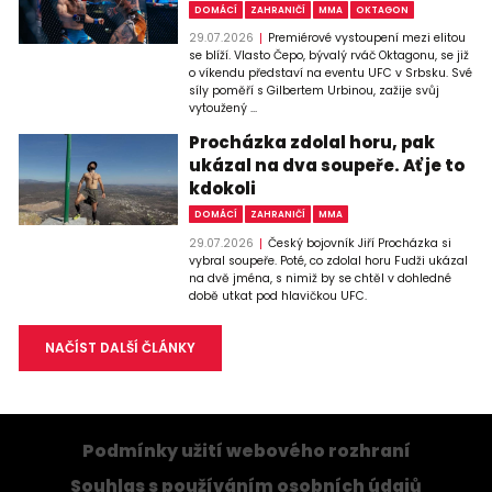
DOMÁCÍ
ZAHRANIČÍ
MMA
OKTAGON
29.07.2026
Premiérové vystoupení mezi elitou
se blíží. Vlasto Čepo, bývalý rváč Oktagonu, se již
o víkendu představí na eventu UFC v Srbsku. Své
síly poměří s Gilbertem Urbinou, zažije svůj
vytoužený ...
Procházka zdolal horu, pak
ukázal na dva soupeře. Ať je to
kdokoli
DOMÁCÍ
ZAHRANIČÍ
MMA
29.07.2026
Český bojovník Jiří Procházka si
vybral soupeře. Poté, co zdolal horu Fudži ukázal
na dvě jména, s nimiž by se chtěl v dohledné
době utkat pod hlavičkou UFC.
NAČÍST DALŠÍ ČLÁNKY
Podmínky užití webového rozhraní
Souhlas s používáním osobních údajů