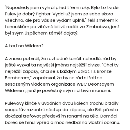
"Naposledy jsem vyhrál před třemi roky. Bylo to tvrdé.
Pulev je dobrý fighter. Vydal už jsem ze sebe skoro
všechno, ale pro vás se vydám úplně," řekl směrem k
fanouškům po vítězné bitvě rodák ze Zimbabwe, jenž
byl svým úspěchem téměř dojatý.
A teď na Wildera?
A znovu potvrdil, že rozhodně končit nehodlá, rád by
ještě vyzval ta největší jména nejtěžší divize. "Chci ty
nejtěžší zápasy, chci se s každým utkat. I s Bronze
Bomberem," zopakoval, že by se rád střetl se
sesazeným vládcem organizace WBC Deontayem
Wilderem, jenž je pověstný svými drtivými ranami.
Pulevovy klinče v úvodních dvou kolech trochu brzdily
soupeřův razantní nástup do zápasu, ale Brit přesto
dokázal trefovat především ranami na tělo. Domácí
borec se hrnul vpřed a moc nedbal na vlastní obranu.