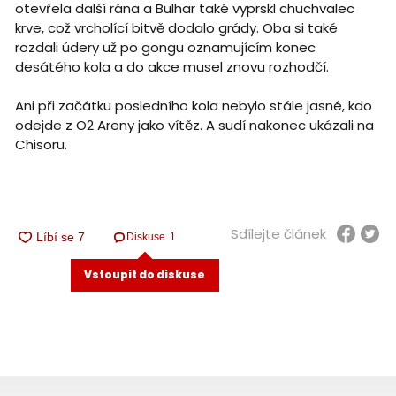
otevřela další rána a Bulhar také vyprskl chuchvalec
krve, což vrcholící bitvě dodalo grády. Oba si také
rozdali údery už po gongu oznamujícím konec
desátého kola a do akce musel znovu rozhodčí.
Ani při začátku posledního kola nebylo stále jasné, kdo
odejde z O2 Areny jako vítěz. A sudí nakonec ukázali na
Chisoru.
Sdílejte článek
Diskuse
1
Vstoupit do diskuse