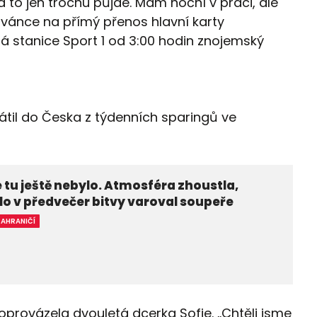
d to jen trochu půjde. Mám noční v práci, ale
ozvánce na přímý přenos hlavní karty
lá stanice Sport 1 od 3:00 hodin znojemský
átil do Česka z týdenních sparingů ve
 tu ještě nebylo. Atmosféra zhoustla,
o v předvečer bitvy varoval soupeře
ZAHRANIČÍ
oprovázela dvouletá dcerka Sofie. „Chtěli jsme