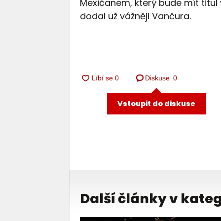
Mexičanem, který bude mít titul 
dodal už vážněji Vančura.
Diskuse
0
Vstoupit do diskuse
Další články v kateg