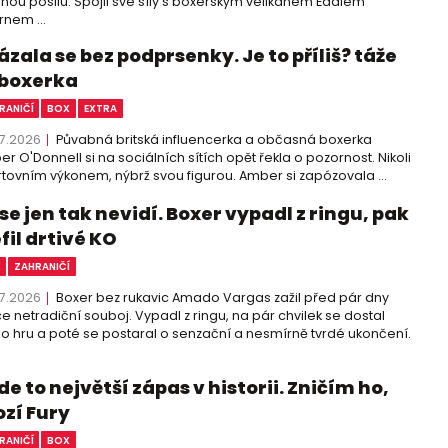
nou posilu. Spojil své síly s boxerským velikánem Eddiem
nem ...
zala se bez podprsenky. Je to příliš? táže
 boxerka
RANIČÍ
BOX
EXTRA
7.2026
Půvabná britská influencerka a občasná boxerka
r O'Donnell si na sociálních sítích opět řekla o pozornost. Nikoli
tovním výkonem, nýbrž svou figurou. Amber si zapózovala ...
se jen tak nevidí. Boxer vypadl z ringu, pak
fil drtivé KO
X
ZAHRANIČÍ
7.2026
Boxer bez rukavic Amado Vargas zažil před pár dny
ce netradiční souboj. Vypadl z ringu, na pár chvilek se dostal
 hru a poté se postaral o senzační a nesmírně tvrdé ukončení.
e to největší zápas v historii. Zničím ho,
ozí Fury
RANIČÍ
BOX