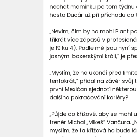
nechat maminku po tom týdnu od
hosta Ducár už při příchodu do 
„Nevím, čím by ho mohl Plant po
třikrát více zápasů v profesioná
je 19 ku 4). Podle mě jsou nyní 
jasnými boxerskými králi,“ je p
„Myslím, že ho ukončí před limit
tentokrát,“ přidal na závěr svůj 
první Mexičan sjednotí některou
dalšího pokračování kariéry?
„Půjde do křížové, aby se mohl 
trenér Michal „Mikeš“ Vančura. „
myslím, že ta křížová ho bude lák