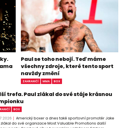
ky.
Paul se toho nebojí. Teď máme
ohama
všechny zdroje, které tento sport
navždy změní
ZAHRANIČÍ
MMA
BOX
ší trefa. Paul zlákal do své stáje krásnou
mpionku
RANIČÍ
BOX
7.2026
Americký boxer a dnes také sportovní promotér Jake
 zlákal do své organizace Most Valuable Promotions další