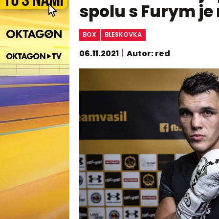
spolu s Furym je 
BOX
BLESKOVKA
06.11.2021
Autor: red