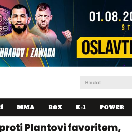
X
Í
MMA
BOX
K-1
POWER
proti Plantovi favoritem,