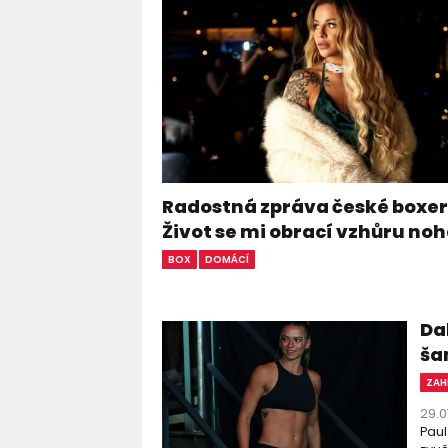
Radostná zpráva české boxer
Život se mi obrací vzhůru n
BOX
DOMÁCÍ
Dal
ša
ZAH
29.0
Paul