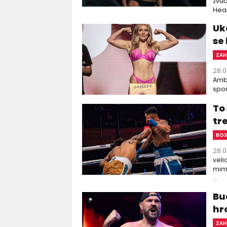
zvuč
Hear
Uká
se
ZAH
28.0
Ambe
spor
To 
tre
BO
28.0
veli
mimo
...
Bud
hr
ZAH