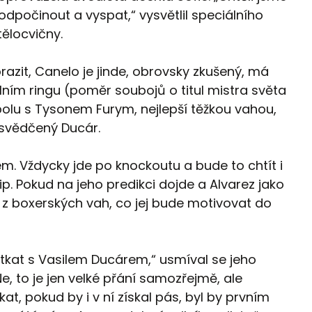
počinout a vyspat,“ vysvětlil speciálního
tělocvičny.
razit, Canelo je jinde, obrovsky zkušený, má
lním ringu (poměr soubojů o titul mistra světa
spolu s Tysonem Furym, nejlepší těžkou vahou,
řesvědčený Ducár.
em. Vždycky jde po knockoutu a bude to chtít i
tip. Pokud na jeho predikci dojde a Alvarez jako
 z boxerských vah, co jej bude motivovat do
utkat s Vasilem Ducárem,“ usmíval se jeho
Ne, to je jen velké přání samozřejmě, ale
at, pokud by i v ní získal pás, byl by prvním