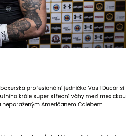
boxerská profesionální jednička Vasil Ducár si
lutního krále super střední váhy mezi mexickou
 a neporaženým Američanem Calebem