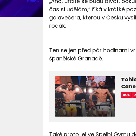
„Ano, určitě se budu dívat, poku
čas si udělám,“ říká v krátké p
galavečera, kterou v Česku vysí
rodák.
Ten se jen před pár hodinami vr
španělské Granadě.
Tohle
Canel
BOX
Také proto jej ve Spejbl Gymu d