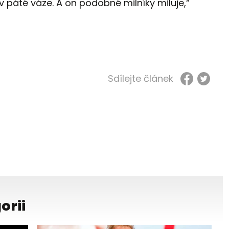
v páté váze. A on podobné milníky miluje,“
Sdílejte článek
orii