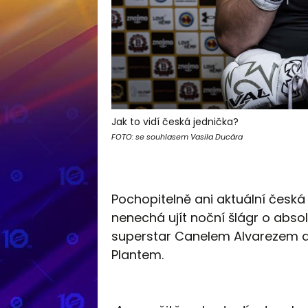
Jak to vidí česká jednička?
FOTO: se souhlasem Vasila Ducára
Pochopitelně ani aktuální česká 
nenechá ujít noční šlágr o abso
superstar Canelem Alvarezem
Plantem.