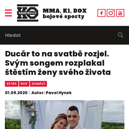
MMA, K1, BOX
bojové sporty
Ducár to na svatbě rozjel.
Svým songem rozplakal
štěstím ženy svého života
EXTRA
BOX
DOMÁCÍ
01.09.2020
Autor: Pavel Hynek