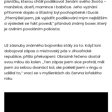
písníčku, kterou chtěl poděkovat ženám svého života –
manželce, dceři, mamince i babičce. Jeho vyznání
přítomné dojalo a šťastný byl pochopitelně i Ducár.
„Přemýšlel jsem, jak vyjádřit poděkování mým nejbližším
a výsledek se fakt povedl,“ přiznává známý boxer, který
je civilním povoláním policista.
Už zásnuby známého bojovníka stály za to. Když loni
dobojoval zápas o mistrovský pás v Jihoafrické
republice, přišlo překvapení. Obrazně řečeno dostal
svou milou do kolen. „Ten zápas jsem sice prohrál, měl
jsem za sebou dvanáct kol, ale poklekl jsem v ringu a
udělal to,“ vrací se v myšlenkách do června loňského
roku.