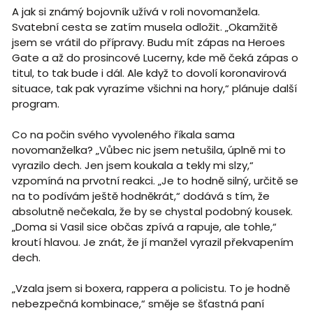
A jak si známý bojovník užívá v roli novomanžela.
Svatební cesta se zatím musela odložit. „Okamžitě
jsem se vrátil do přípravy. Budu mít zápas na Heroes
Gate a až do prosincové Lucerny, kde mě čeká zápas o
titul, to tak bude i dál. Ale když to dovolí koronavirová
situace, tak pak vyrazíme všichni na hory,“ plánuje další
program.
Co na počin svého vyvoleného říkala sama
novomanželka? „Vůbec nic jsem netušila, úplně mi to
vyrazilo dech. Jen jsem koukala a tekly mi slzy,“
vzpomíná na prvotní reakci. „Je to hodně silný, určitě se
na to podívám ještě hodněkrát,“ dodává s tím, že
absolutně nečekala, že by se chystal podobný kousek.
„Doma si Vasil sice občas zpívá a rapuje, ale tohle,“
kroutí hlavou. Je znát, že jí manžel vyrazil překvapením
dech.
„Vzala jsem si boxera, rappera a policistu. To je hodně
nebezpečná kombinace,“ směje se šťastná paní