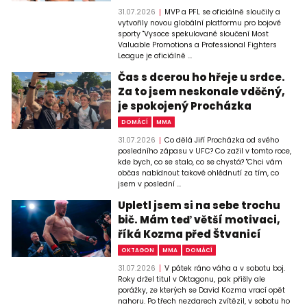
31.07.2026
MVP a PFL se oficiálně sloučily a
vytvořily novou globální platformu pro bojové
sporty "Vysoce spekulované sloučení Most
Valuable Promotions a Professional Fighters
League je oficiálně ...
Čas s dcerou ho hřeje u srdce.
Za to jsem neskonale vděčný,
je spokojený Procházka
DOMÁCÍ
MMA
31.07.2026
Co dělá Jiří Procházka od svého
posledního zápasu v UFC? Co zažil v tomto roce,
kde bych, co se stalo, co se chystá? "Chci vám
občas nabídnout takové ohlédnutí za tím, co
jsem v poslední ...
Upletl jsem si na sebe trochu
bič. Mám teď větší motivaci,
říká Kozma před Štvanicí
OKTAGON
MMA
DOMÁCÍ
31.07.2026
V pátek ráno váha a v sobotu boj.
Roky držel titul v Oktagonu, pak přišly ale
porážky, ze kterých se David Kozma vrací opět
nahoru. Po třech nezdarech zvítězil, v sobotu ho