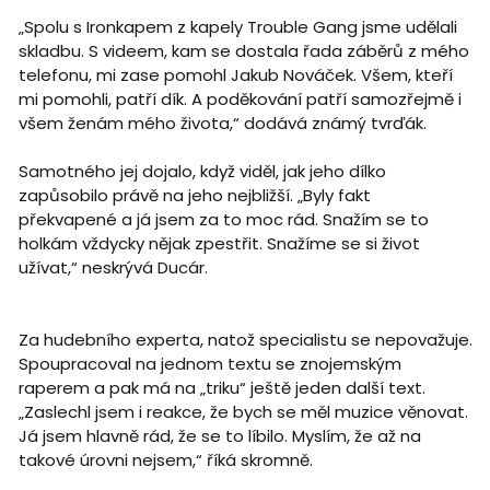
„Spolu s Ironkapem z kapely Trouble Gang jsme udělali
skladbu. S videem, kam se dostala řada záběrů z mého
telefonu, mi zase pomohl Jakub Nováček. Všem, kteří
mi pomohli, patří dík. A poděkování patří samozřejmě i
všem ženám mého života,“ dodává známý tvrďák.
Samotného jej dojalo, když viděl, jak jeho dílko
zapůsobilo právě na jeho nejbližší. „Byly fakt
překvapené a já jsem za to moc rád. Snažím se to
holkám vždycky nějak zpestřit. Snažíme se si život
užívat,“ neskrývá Ducár.
Za hudebního experta, natož specialistu se nepovažuje.
Spoupracoval na jednom textu se znojemským
raperem a pak má na „triku“ ještě jeden další text.
„Zaslechl jsem i reakce, že bych se měl muzice věnovat.
Já jsem hlavně rád, že se to líbilo. Myslím, že až na
takové úrovni nejsem,“ říká skromně.