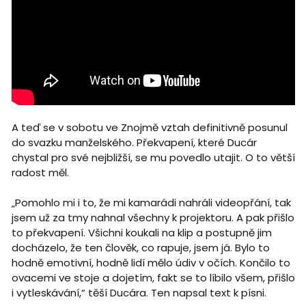
A teď se v sobotu ve Znojmě vztah definitivně posunul
do svazku manželského. Překvapení, které Ducár
chystal pro své nejbližší, se mu povedlo utajit. O to větší
radost měl.
„Pomohlo mi i to, že mi kamarádi nahráli videopřání, tak
jsem už za tmy nahnal všechny k projektoru. A pak přišlo
to překvapení. Všichni koukali na klip a postupně jim
docházelo, že ten člověk, co rapuje, jsem já. Bylo to
hodně emotivní, hodně lidí mělo údiv v očích. Končilo to
ovacemi ve stoje a dojetím, fakt se to líbilo všem, přišlo
i vytleskávání,“ těší Ducára. Ten napsal text k písni.