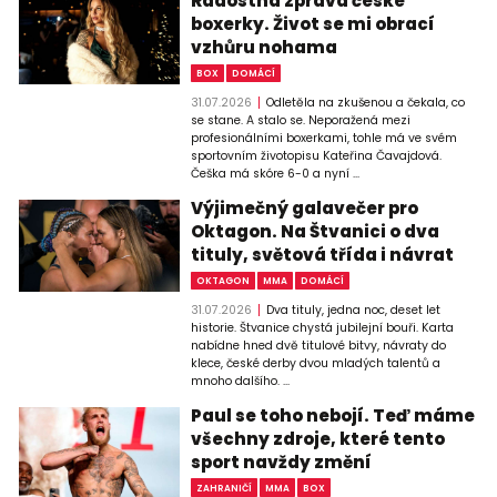
Radostná zpráva české
boxerky. Život se mi obrací
vzhůru nohama
BOX
DOMÁCÍ
31.07.2026
Odletěla na zkušenou a čekala, co
se stane. A stalo se. Neporažená mezi
profesionálními boxerkami, tohle má ve svém
sportovním životopisu Kateřina Čavajdová.
Češka má skóre 6-0 a nyní ...
Výjimečný galavečer pro
Oktagon. Na Štvanici o dva
tituly, světová třída i návrat
OKTAGON
MMA
DOMÁCÍ
31.07.2026
Dva tituly, jedna noc, deset let
historie. Štvanice chystá jubilejní bouři. Karta
nabídne hned dvě titulové bitvy, návraty do
klece, české derby dvou mladých talentů a
mnoho dalšího. ...
Paul se toho nebojí. Teď máme
všechny zdroje, které tento
sport navždy změní
ZAHRANIČÍ
MMA
BOX