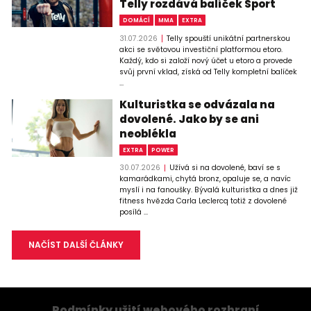
Telly rozdává balíček Sport
DOMÁCÍ
MMA
EXTRA
31.07.2026
Telly spouští unikátní partnerskou
akci se světovou investiční platformou etoro.
Každý, kdo si založí nový účet u etoro a provede
svůj první vklad, získá od Telly kompletní balíček
...
Kulturistka se odvázala na
dovolené. Jako by se ani
neoblékla
EXTRA
POWER
30.07.2026
Užívá si na dovolené, baví se s
kamarádkami, chytá bronz, opaluje se, a navíc
myslí i na fanoušky. Bývalá kulturistka a dnes již
fitness hvězda Carla Leclercq totiž z dovolené
posílá ...
NAČÍST DALŠÍ ČLÁNKY
Podmínky užití webového rozhraní