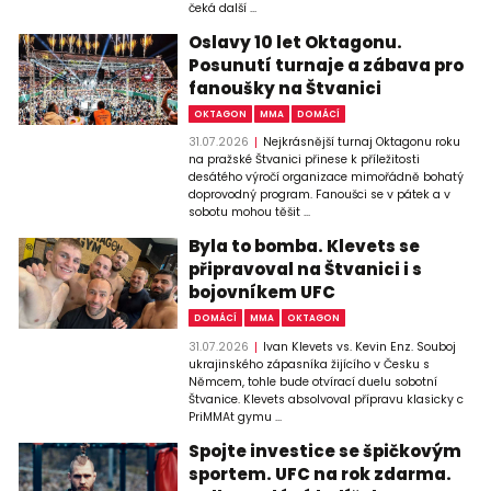
čeká další ...
Oslavy 10 let Oktagonu.
Posunutí turnaje a zábava pro
fanoušky na Štvanici
OKTAGON
MMA
DOMÁCÍ
31.07.2026
Nejkrásnější turnaj Oktagonu roku
na pražské Štvanici přinese k příležitosti
desátého výročí organizace mimořádně bohatý
doprovodný program. Fanoušci se v pátek a v
sobotu mohou těšit ...
Byla to bomba. Klevets se
připravoval na Štvanici i s
bojovníkem UFC
DOMÁCÍ
MMA
OKTAGON
31.07.2026
Ivan Klevets vs. Kevin Enz. Souboj
ukrajinského zápasníka žijícího v Česku s
Němcem, tohle bude otvírací duelu sobotní
Štvanice. Klevets absolvoval přípravu klasicky c
PriMMAt gymu ...
Spojte investice se špičkovým
sportem. UFC na rok zdarma.