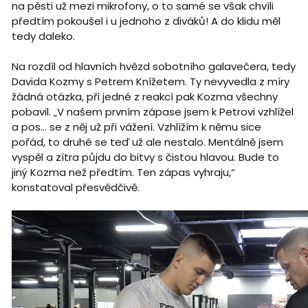
na pěsti už mezi mikrofony, o to samé se však chvíli
předtím pokoušel i u jednoho z diváků! A do klidu měl
tedy daleko.
Na rozdíl od hlavních hvězd sobotního galavečera, tedy
Davida Kozmy s Petrem Knížetem. Ty nevyvedla z míry
žádná otázka, při jedné z reakcí pak Kozma všechny
pobavil. „V našem prvním zápase jsem k Petrovi vzhlížel
a pos... se z něj už při vážení. Vzhlížím k němu sice
pořád, to druhé se teď už ale nestalo. Mentálně jsem
vyspěl a zítra půjdu do bitvy s čistou hlavou. Bude to
jiný Kozma než předtím. Ten zápas vyhraju,“
konstatoval přesvědčivě.