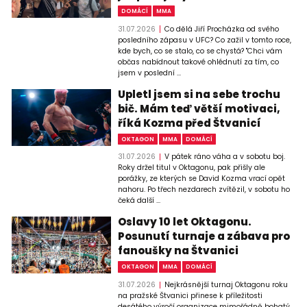
DOMÁCÍ
MMA
31.07.2026
Co dělá Jiří Procházka od svého
posledního zápasu v UFC? Co zažil v tomto roce,
kde bych, co se stalo, co se chystá? "Chci vám
občas nabídnout takové ohlédnutí za tím, co
jsem v poslední ...
Upletl jsem si na sebe trochu
bič. Mám teď větší motivaci,
říká Kozma před Štvanicí
OKTAGON
MMA
DOMÁCÍ
31.07.2026
V pátek ráno váha a v sobotu boj.
Roky držel titul v Oktagonu, pak přišly ale
porážky, ze kterých se David Kozma vrací opět
nahoru. Po třech nezdarech zvítězil, v sobotu ho
čeká další ...
Oslavy 10 let Oktagonu.
Posunutí turnaje a zábava pro
fanoušky na Štvanici
OKTAGON
MMA
DOMÁCÍ
31.07.2026
Nejkrásnější turnaj Oktagonu roku
na pražské Štvanici přinese k příležitosti
desátého výročí organizace mimořádně bohatý