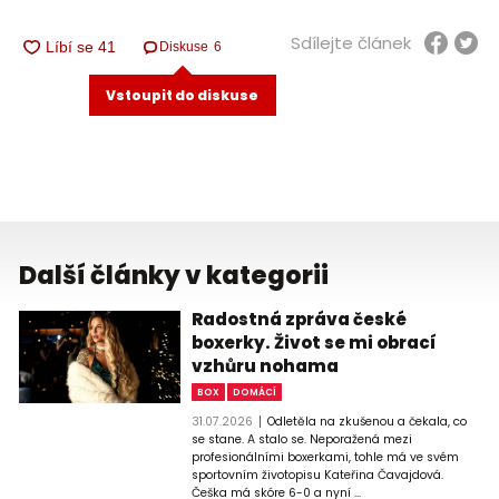
Sdílejte článek
Diskuse
6
Vstoupit do diskuse
Další články v kategorii
Radostná zpráva české
boxerky. Život se mi obrací
vzhůru nohama
BOX
DOMÁCÍ
31.07.2026
Odletěla na zkušenou a čekala, co
se stane. A stalo se. Neporažená mezi
profesionálními boxerkami, tohle má ve svém
sportovním životopisu Kateřina Čavajdová.
Češka má skóre 6-0 a nyní ...