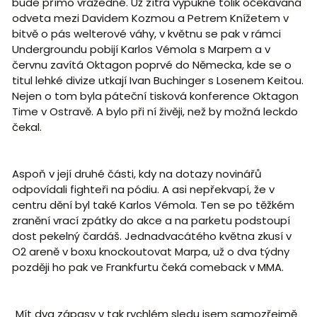
bude přímo vražedné. Už zítra vypukne tolik očekávaná
odveta mezi Davidem Kozmou a Petrem Knížetem v
bitvě o pás welterové váhy, v květnu se pak v rámci
Undergroundu pobijí Karlos Vémola s Marpem a v
červnu zavítá Oktagon poprvé do Německa, kde se o
titul lehké divize utkají Ivan Buchinger s Losenem Keitou.
Nejen o tom byla páteční tisková konference Oktagon
Time v Ostravě. A bylo při ní živěji, než by možná leckdo
čekal.
Aspoň v její druhé části, kdy na dotazy novinářů
odpovídali fighteři na pódiu. A asi nepřekvapí, že v
centru dění byl také Karlos Vémola. Ten se po těžkém
zranění vrací zpátky do akce a na parketu podstoupí
dost pekelný čardáš. Jednadvacátého května zkusí v
O2 areně v boxu knockoutovat Marpa, už o dva týdny
později ho pak ve Frankfurtu čeká comeback v MMA.
„Mít dva zápasy v tak rychlém sledu jsem samozřejmě