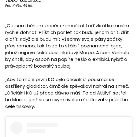
VIDEO: kaocko.cz
Petr Kníže, 44 let!
„Co jsem během zranění zameškal, teď zkrátka musím
rychle dohnat. Příštích pár let tak budu jenom dřít, dřít
a dřít. Když ale budu mít všechny svoje pásy zpátky
přes rameno, tak to za to stálo,“ poznamenal bijec,
jehož nejprve čeká dost hladový Marpo. A sám Vémola
by chtěl, aby aspoň na papíře nešlo o exhibici, nýbrž o
právoplatný boxerský souboj.
„Aby to moje první KO bylo oficiální,“ pousmál se
ostřílený gladiátor, čímž ale zpěvákovi nahrál na smeč.
„Oficiální KO už přece dávno máš. To od Attily!“ setřel
ho Marpo, jenž se se svým rivalem špičkoval v průběhu
celé tiskovky.