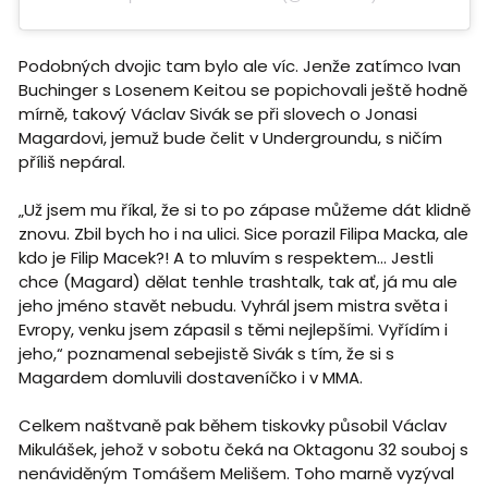
Podobných dvojic tam bylo ale víc. Jenže zatímco Ivan
Buchinger s Losenem Keitou se popichovali ještě hodně
mírně, takový Václav Sivák se při slovech o Jonasi
Magardovi, jemuž bude čelit v Undergroundu, s ničím
příliš nepáral.
„Už jsem mu říkal, že si to po zápase můžeme dát klidně
znovu. Zbil bych ho i na ulici. Sice porazil Filipa Macka, ale
kdo je Filip Macek?! A to mluvím s respektem... Jestli
chce (Magard) dělat tenhle trashtalk, tak ať, já mu ale
jeho jméno stavět nebudu. Vyhrál jsem mistra světa i
Evropy, venku jsem zápasil s těmi nejlepšími. Vyřídím i
jeho,“ poznamenal sebejistě Sivák s tím, že si s
Magardem domluvili dostaveníčko i v MMA.
Celkem naštvaně pak během tiskovky působil Václav
Mikulášek, jehož v sobotu čeká na Oktagonu 32 souboj s
nenáviděným Tomášem Melišem. Toho marně vyzýval