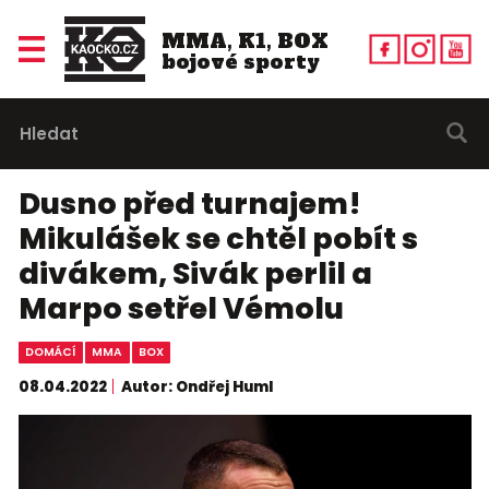
MMA, K1, BOX
bojové sporty
Dusno před turnajem!
Mikulášek se chtěl pobít s
divákem, Sivák perlil a
Marpo setřel Vémolu
DOMÁCÍ
MMA
BOX
08.04.2022
Autor: Ondřej Huml