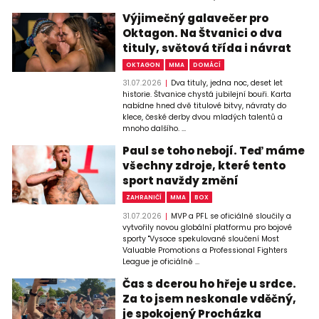
Výjimečný galavečer pro
Oktagon. Na Štvanici o dva
tituly, světová třída i návrat
OKTAGON
MMA
DOMÁCÍ
31.07.2026
Dva tituly, jedna noc, deset let
historie. Štvanice chystá jubilejní bouři. Karta
nabídne hned dvě titulové bitvy, návraty do
klece, české derby dvou mladých talentů a
mnoho dalšího. ...
Paul se toho nebojí. Teď máme
všechny zdroje, které tento
sport navždy změní
ZAHRANIČÍ
MMA
BOX
31.07.2026
MVP a PFL se oficiálně sloučily a
vytvořily novou globální platformu pro bojové
sporty "Vysoce spekulované sloučení Most
Valuable Promotions a Professional Fighters
League je oficiálně ...
Čas s dcerou ho hřeje u srdce.
Za to jsem neskonale vděčný,
je spokojený Procházka