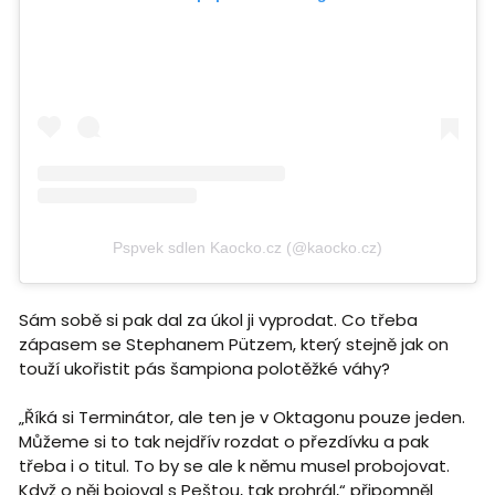
Pspvek sdlen Kaocko.cz (@kaocko.cz)
Sám sobě si pak dal za úkol ji vyprodat. Co třeba
zápasem se Stephanem Pützem, který stejně jak on
touží ukořistit pás šampiona polotěžké váhy?
„Říká si Terminátor, ale ten je v Oktagonu pouze jeden.
Můžeme si to tak nejdřív rozdat o přezdívku a pak
třeba i o titul. To by se ale k němu musel probojovat.
Když o něj bojoval s Peštou, tak prohrál,“ připomněl