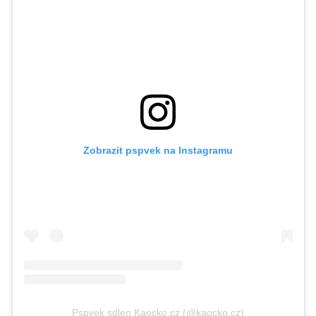
Zobrazit pspvek na Instagramu
Pspvek sdlen Kaocko.cz (@kaocko.cz)