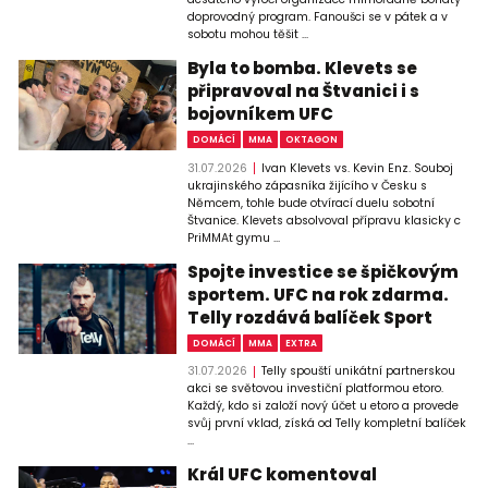
doprovodný program. Fanoušci se v pátek a v
sobotu mohou těšit ...
Byla to bomba. Klevets se
připravoval na Štvanici i s
bojovníkem UFC
DOMÁCÍ
MMA
OKTAGON
31.07.2026
Ivan Klevets vs. Kevin Enz. Souboj
ukrajinského zápasníka žijícího v Česku s
Němcem, tohle bude otvírací duelu sobotní
Štvanice. Klevets absolvoval přípravu klasicky c
PriMMAt gymu ...
Spojte investice se špičkovým
sportem. UFC na rok zdarma.
Telly rozdává balíček Sport
DOMÁCÍ
MMA
EXTRA
31.07.2026
Telly spouští unikátní partnerskou
akci se světovou investiční platformou etoro.
Každý, kdo si založí nový účet u etoro a provede
svůj první vklad, získá od Telly kompletní balíček
...
Král UFC komentoval