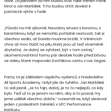
váze. Za pletivem za ním budou stát také trenéři Patrik
Kincl a Jan Maršálek. Ti ho budou chtít dovést k
patnácté výhře v řadě.
„Působí na mě výborně. Navzdory situaci s koronou, s
karanténou, když se nemohlo pořádně cestovat, tak si
všechno sedlo, až Davida musíme brzdit. V trénincích
chce až moc tlačit na pilu, který jsou už teď víceméně
zbytečný. Je dobrý se vyházet, být v tom ostrej,“
okomentoval Kincl formu pár desítek hodin před bitvou
ve videu, které mapovalo Dvořákovu cestu v Las Vegas.
Parta, ta je základem úspěchu vyslanců z hradeckého
All Sports Academy. I když jde do tuhého. Jan Maršálek
to vidí jasně. „Je to fajn, dobrý, je to to nejlepší, co kdy
bylo. Teď už to je jenom na něm, aby si to posral, my
jsme udělali všechno dobře,“ rozesmál se, když sledoval
jeden z posledních tréninků v UFC Performance
Institutu.