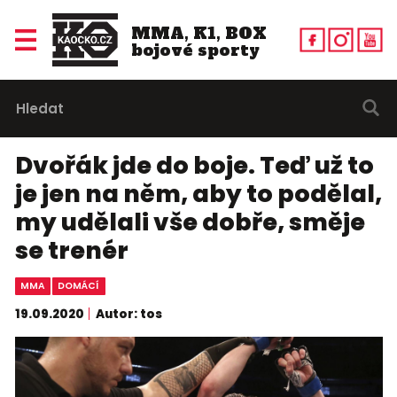
MMA, K1, BOX
bojové sporty
Dvořák jde do boje. Teď už to
je jen na něm, aby to podělal,
my udělali vše dobře, směje
se trenér
MMA
DOMÁCÍ
19.09.2020
Autor: tos