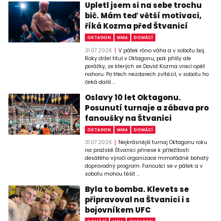
Upletl jsem si na sebe trochu
bič. Mám teď větší motivaci,
říká Kozma před Štvanicí
OKTAGON
MMA
DOMÁCÍ
31.07.2026
V pátek ráno váha a v sobotu boj.
Roky držel titul v Oktagonu, pak přišly ale
porážky, ze kterých se David Kozma vrací opět
nahoru. Po třech nezdarech zvítězil, v sobotu ho
čeká další ...
Oslavy 10 let Oktagonu.
Posunutí turnaje a zábava pro
fanoušky na Štvanici
OKTAGON
MMA
DOMÁCÍ
31.07.2026
Nejkrásnější turnaj Oktagonu roku
na pražské Štvanici přinese k příležitosti
desátého výročí organizace mimořádně bohatý
doprovodný program. Fanoušci se v pátek a v
sobotu mohou těšit ...
Byla to bomba. Klevets se
připravoval na Štvanici i s
bojovníkem UFC