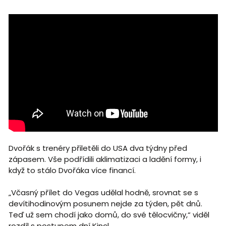
Dvořák s trenéry přiletěli do USA dva týdny před
zápasem. Vše podřídili aklimatizaci a ladění formy, i
když to stálo Dvořáka více financí.
„Včasný přílet do Vegas udělal hodně, srovnat se s
devítihodinovým posunem nejde za týden, pět dnů.
Teď už sem chodí jako domů, do své tělocvičny,“ viděl
rozdíl s postupem dní Kincl.