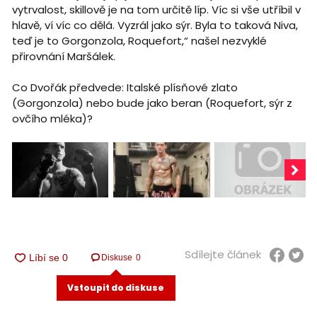
vytrvalost, skillově je na tom určitě líp. Víc si vše utříbil v
hlavě, ví víc co dělá. Vyzrál jako sýr. Byla to taková Niva,
teď je to Gorgonzola, Roquefort,“ našel nezvyklé
přirovnání Maršálek.
Co Dvořák předvede: Italské plísňové zlato
(Gorgonzola) nebo bude jako beran (Roquefort, sýr z
ovčího mléka)?
Sdílejte článek
Diskuse
0
Vstoupit do diskuse