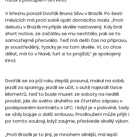
V březnu porazil Dvořák Bruna Silvu v Brazílii. Po šesti
měsících má proti sobě opět domácího rivala. „Proti
debutu v Brazílii mi přijde skvěle nastavený. Kdy bral
short notice, ze začátku se mu nechtělo, pak se to
samozřejmě přecvaklo. Teď má delší čas na přípravu,
je soustředěný, fyzicky je na tom skvěle. Ví, co chce
dělat, má to v hlavě, furt si to projíždí,“ je spokojený
Kincl.
Dvořák se za půl roku zlepšil, posunul, makal na sobě,
jezdil za sparingy, jezdil se učit, v autě najezdil tisíce
kilometrů, teď to bude muset ze soboty na neděli
prodat, jde do svého druhého ze čtvrtého zápasu v
podepsaném kontraktu s UFC. I když je v polovině, tady
se vždy bojuje o další smlouvu. Prodloužení může přijít i
po tomto souboji, když zaujme, předvede skvělý výkon.
„Proti Brazílii je to jiný, je mnohem silnější, má lepší