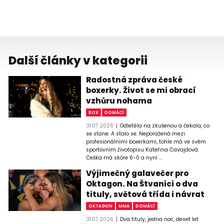
Další články v kategorii
Radostná zpráva české
boxerky. Život se mi obrací
vzhůru nohama
BOX
DOMÁCÍ
31.07.2026
Odletěla na zkušenou a čekala, co
se stane. A stalo se. Neporažená mezi
profesionálními boxerkami, tohle má ve svém
sportovním životopisu Kateřina Čavajdová.
Češka má skóre 6-0 a nyní ...
Výjimečný galavečer pro
Oktagon. Na Štvanici o dva
tituly, světová třída i návrat
OKTAGON
MMA
DOMÁCÍ
31.07.2026
Dva tituly, jedna noc, deset let