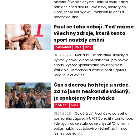
historie. Štvanice chystá jubilejní bouři. Karta
nabídne hned dvě titulové bitvy, návraty do
klece, české derby dvou mladých talentů a
mnoho dalšího. ...
Paul se toho nebojí. Teď máme
všechny zdroje, které tento
sport navždy změní
ZAHRANIČÍ
MMA
BOX
31.07.2026
MVP a PFL se oficiálně sloučily a
vytvořily novou globální platformu pro bojové
sporty "Vysoce spekulované sloučení Most
Valuable Promotions a Professional Fighters
League je oficiálně ...
Čas s dcerou ho hřeje u srdce.
Za to jsem neskonale vděčný,
je spokojený Procházka
DOMÁCÍ
MMA
31.07.2026
Co dělá Jiří Procházka od svého
posledního zápasu v UFC? Co zažil v tomto roce,
kde bych, co se stalo, co se chystá? "Chci vám
občas nabídnout takové ohlédnutí za tím, co
jsem v poslední ...