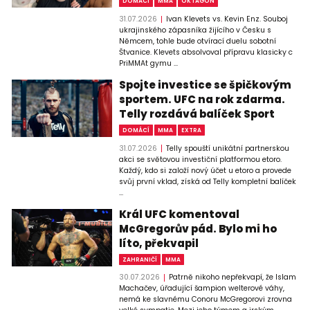
DOMÁCÍ
MMA
OKTAGON
31.07.2026
Ivan Klevets vs. Kevin Enz. Souboj
ukrajinského zápasníka žijícího v Česku s
Němcem, tohle bude otvírací duelu sobotní
Štvanice. Klevets absolvoval přípravu klasicky c
PriMMAt gymu ...
Spojte investice se špičkovým
sportem. UFC na rok zdarma.
Telly rozdává balíček Sport
DOMÁCÍ
MMA
EXTRA
31.07.2026
Telly spouští unikátní partnerskou
akci se světovou investiční platformou etoro.
Každý, kdo si založí nový účet u etoro a provede
svůj první vklad, získá od Telly kompletní balíček
...
Král UFC komentoval
McGregorův pád. Bylo mi ho
líto, překvapil
ZAHRANIČÍ
MMA
30.07.2026
Patrně nikoho nepřekvapí, že Islam
Machačev, úřadující šampion welterové váhy,
nemá ke slavnému Conoru McGregorovi zrovna