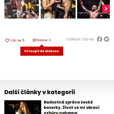
Sdílejte článek
Diskuse
0
Vstoupit do diskuse
Další články v kategorii
Radostná zpráva české
boxerky. Život se mi obrací
vzhůru nohama