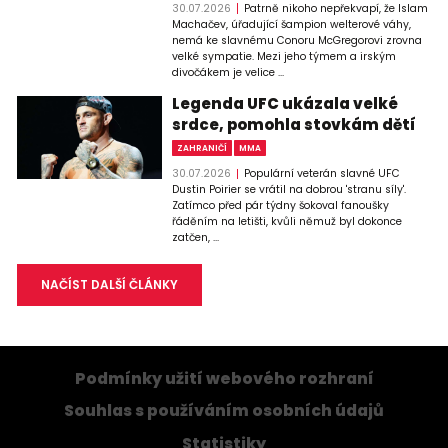
30.07.2026
Patrně nikoho nepřekvapí, že Islam
Machačev, úřadující šampion welterové váhy,
nemá ke slavnému Conoru McGregorovi zrovna
velké sympatie. Mezi jeho týmem a irským
divočákem je velice ...
Legenda UFC ukázala velké
srdce, pomohla stovkám dětí
ZAHRANIČÍ
MMA
30.07.2026
Populární veterán slavné UFC
Dustin Poirier se vrátil na dobrou 'stranu síly'.
Zatímco před pár týdny šokoval fanoušky
řáděním na letišti, kvůli němuž byl dokonce
zatčen, ...
NAČÍST DALŠÍ ČLÁNKY
Podmínky užití webového rozhraní
Souhlas s používáním osobních údajů
Statistiky