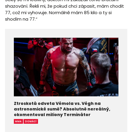
shazování. Řekli mi, že pokud chci zápasit, mám chodit
77, což mi vyhovuje. Normálně mám 85 kilo a ty si
shodím na 77.“
Ztroskotá odveta Vémola vs. Végh na
astronomické sumě? Absolutně nereálný,
okomentoval miliony Terminátor
MMA
DOMÁCÍ