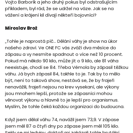
Vojto Barborík a jeho druhý pokus byl odstrašujícím
příkladem, byl rád, že se udržel na váze. Jak se na
vážení a krájení kil dívají někteří bojovníci?
Miroslav Brož
„Tohle je naprostá píč… Dělání váhy je show na úkor
našeho zdraví. Ve ONE FC vás zváží dva měsíce do
zápasu a vy nesmíte spadnout o více než 10 procent.
Pokud má někdo 90 kilo, může jít o 9 kilo, ale 81 váha
neexistuje, chodí se 84. Třeba Vémola by zápasil těžkou
váhu. Já bych zápasil 84, takhle to je. Tak by to mělo
být, není to taková show, nestává se, že by frajeři
nenavážili, frajeři nejsou na krev vysekaní, ale výkony
jsou mnohem lepší, protože se zápasníci mohou
věnovat výkonu a hlavně to je lepší pro organismus.
Myslím, že tohle čeká každou organizaci do budoucna.
Když jsem dělal váhu 74, navážil jsem 73,9. V zápase
jsem měl 87 a čtyři dny po zápase jsem měl 105 kilo.
Sekly se mi ledviny, doktoři mi zakázali tohle brutální