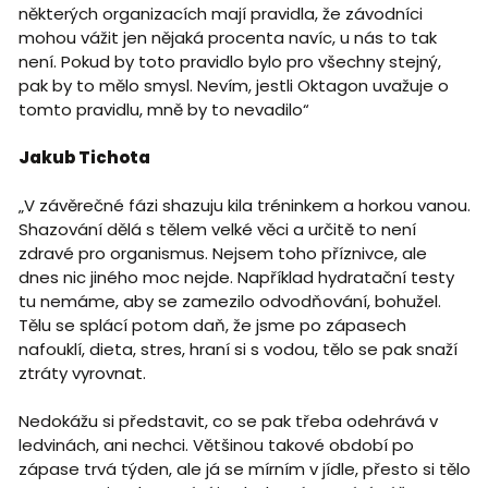
některých organizacích mají pravidla, že závodníci
mohou vážit jen nějaká procenta navíc, u nás to tak
není. Pokud by toto pravidlo bylo pro všechny stejný,
pak by to mělo smysl. Nevím, jestli Oktagon uvažuje o
tomto pravidlu, mně by to nevadilo“
Jakub Tichota
„V závěrečné fázi shazuju kila tréninkem a horkou vanou.
Shazování dělá s tělem velké věci a určitě to není
zdravé pro organismus. Nejsem toho příznivce, ale
dnes nic jiného moc nejde. Například hydratační testy
tu nemáme, aby se zamezilo odvodňování, bohužel.
Tělu se splácí potom daň, že jsme po zápasech
nafouklí, dieta, stres, hraní si s vodou, tělo se pak snaží
ztráty vyrovnat.
Nedokážu si představit, co se pak třeba odehrává v
ledvinách, ani nechci. Většinou takové období po
zápase trvá týden, ale já se mírním v jídle, přesto si tělo