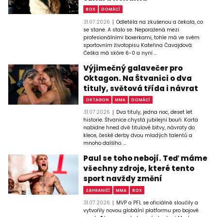
BOX
DOMÁCÍ
31.07.2026
Odletěla na zkušenou a čekala, co
se stane. A stalo se. Neporažená mezi
profesionálními boxerkami, tohle má ve svém
sportovním životopisu Kateřina Čavajdová.
Češka má skóre 6-0 a nyní ...
Výjimečný galavečer pro
Oktagon. Na Štvanici o dva
tituly, světová třída i návrat
OKTAGON
MMA
DOMÁCÍ
31.07.2026
Dva tituly, jedna noc, deset let
historie. Štvanice chystá jubilejní bouři. Karta
nabídne hned dvě titulové bitvy, návraty do
klece, české derby dvou mladých talentů a
mnoho dalšího. ...
Paul se toho nebojí. Teď máme
všechny zdroje, které tento
sport navždy změní
ZAHRANIČÍ
MMA
BOX
31.07.2026
MVP a PFL se oficiálně sloučily a
vytvořily novou globální platformu pro bojové