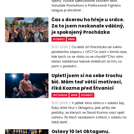
sporty "Vysoce spekulované sloučení Most
Valuable Promotions a Professional Fighters
League je oficiálně ...
Čas s dcerou ho hřeje u srdce.
Za to jsem neskonale vděčný,
je spokojený Procházka
DOMÁCÍ
MMA
31.07.2026
Co dělá Jiří Procházka od svého
posledního zápasu v UFC? Co zažil v tomto roce,
kde bych, co se stalo, co se chystá? "Chci vám
občas nabídnout takové ohlédnutí za tím, co
jsem v poslední ...
Upletl jsem si na sebe trochu
bič. Mám teď větší motivaci,
říká Kozma před Štvanicí
OKTAGON
MMA
DOMÁCÍ
31.07.2026
V pátek ráno váha a v sobotu boj.
Roky držel titul v Oktagonu, pak přišly ale
porážky, ze kterých se David Kozma vrací opět
nahoru. Po třech nezdarech zvítězil, v sobotu ho
čeká další ...
Oslavy 10 let Oktagonu.