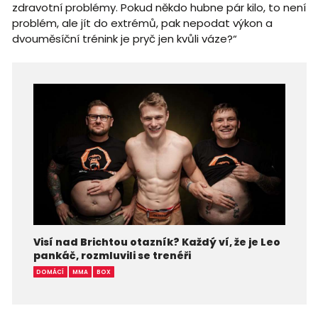
zdravotní problémy. Pokud někdo hubne pár kilo, to není
problém, ale jít do extrémů, pak nepodat výkon a
dvouměsíční trénink je pryč jen kvůli váze?“
Visí nad Brichtou otazník? Každý ví, že je Leo
pankáč, rozmluvili se trenéři
DOMÁCÍ
MMA
BOX