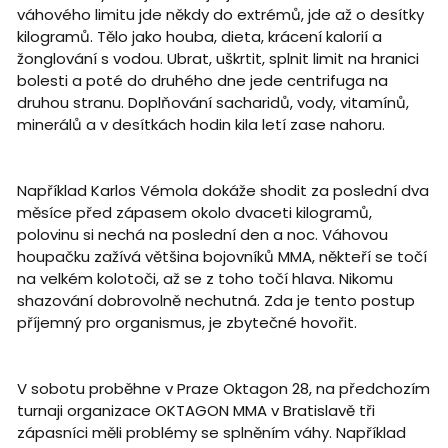
váhového limitu jde někdy do extrémů, jde až o desítky
kilogramů. Tělo jako houba, dieta, krácení kalorií a
žonglování s vodou. Ubrat, uškrtit, splnit limit na hranici
bolesti a poté do druhého dne jede centrifuga na
druhou stranu. Doplňování sacharidů, vody, vitamínů,
minerálů a v desítkách hodin kila letí zase nahoru.
Například Karlos Vémola dokáže shodit za poslední dva
měsíce před zápasem okolo dvaceti kilogramů,
polovinu si nechá na poslední den a noc. Váhovou
houpačku zažívá většina bojovníků MMA, někteří se točí
na velkém kolotoči, až se z toho točí hlava. Nikomu
shazování dobrovolně nechutná. Zda je tento postup
příjemný pro organismus, je zbytečné hovořit.
V sobotu proběhne v Praze Oktagon 28, na předchozím
turnaji organizace OKTAGON MMA v Bratislavě tři
zápasníci měli problémy se splněním váhy. Například