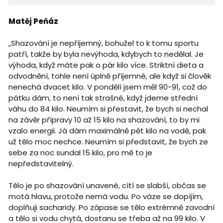
Matěj Peňáz
„Shazování je nepříjemný, bohužel to k tomu sportu
patří, takže by byla nevýhoda, kdybych to nedělal. Je
výhoda, když máte pak o pár kilo více. Striktní dieta a
odvodnění, tohle není úplně příjemné, ale když si člověk
nenechá dvacet kilo. V pondělí jsem měl 90-91, což do
pátku dám, to není tak strašné, když jdeme střední
váhu do 84 kilo. Neumím si přestavit, že bych si nechal
na závěr přípravy 10 až 15 kilo na shazování, to by mi
vzalo energii. Já dám maximálně pět kilo na vodě, pak
už tělo moc nechce. Neumím si představit, že bych ze
sebe za noc sundal 15 kilo, pro mě to je
nepředstavitelný.
Tělo je po shazování unavené, cítí se slabší, občas se
motá hlavu, protože nemá vodu. Po váze se dopíjím,
doplňuji sacharidy. Po zápase se tělo extrémně zavodní
a tělo si vodu chytá, dostanu se třeba až na 99 kilo. V