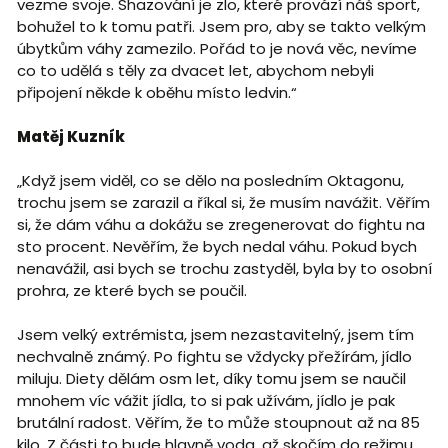
vezme svoje. Shazování je zlo, které provází náš sport,
bohužel to k tomu patři. Jsem pro, aby se takto velkým
úbytkům váhy zamezilo. Pořád to je nová věc, nevíme
co to udělá s těly za dvacet let, abychom nebyli
připojení někde k oběhu místo ledvin.“
Matěj Kuzník
„Když jsem viděl, co se dělo na posledním Oktagonu,
trochu jsem se zarazil a říkal si, že musím navážit. Věřím
si, že dám váhu a dokážu se zregenerovat do fightu na
sto procent. Nevěřím, že bych nedal váhu. Pokud bych
nenavážil, asi bych se trochu zastyděl, byla by to osobní
prohra, ze které bych se poučil.
Jsem velký extrémista, jsem nezastavitelný, jsem tím
nechvalně známý. Po fightu se vždycky přežírám, jídlo
miluju. Diety dělám osm let, díky tomu jsem se naučil
mnohem víc vážit jídla, to si pak užívám, jídlo je pak
brutální radost. Věřím, že to může stoupnout až na 85
kilo. Z části to bude hlavně voda, až skočím do režimu,