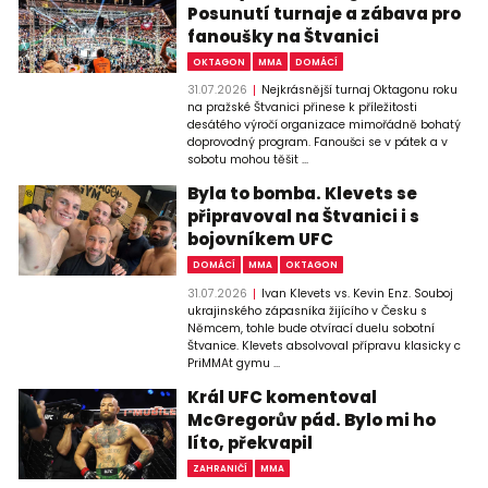
Posunutí turnaje a zábava pro
fanoušky na Štvanici
OKTAGON
MMA
DOMÁCÍ
31.07.2026
Nejkrásnější turnaj Oktagonu roku
na pražské Štvanici přinese k příležitosti
desátého výročí organizace mimořádně bohatý
doprovodný program. Fanoušci se v pátek a v
sobotu mohou těšit ...
Byla to bomba. Klevets se
připravoval na Štvanici i s
bojovníkem UFC
DOMÁCÍ
MMA
OKTAGON
31.07.2026
Ivan Klevets vs. Kevin Enz. Souboj
ukrajinského zápasníka žijícího v Česku s
Němcem, tohle bude otvírací duelu sobotní
Štvanice. Klevets absolvoval přípravu klasicky c
PriMMAt gymu ...
Král UFC komentoval
McGregorův pád. Bylo mi ho
líto, překvapil
ZAHRANIČÍ
MMA