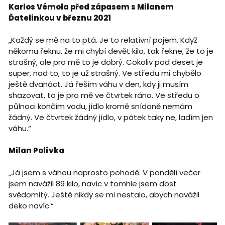
Karlos Vémola před zápasem s Milanem
Ďatelinkou v březnu 2021
„Každý se mě na to ptá. Je to relativní pojem. Když
někomu řeknu, že mi chybí devět kilo, tak řekne, že to je
strašný, ale pro mě to je dobrý. Cokoliv pod deset je
super, nad to, to je už strašný. Ve středu mi chybělo
ještě dvanáct. Já řeším váhu v den, kdy ji musím
shazovat, to je pro mě ve čtvrtek ráno. Ve středu o
půlnoci končím vodu, jídlo kromě snídaně nemám
žádný. Ve čtvrtek žádný jídlo, v pátek taky ne, ladím jen
váhu.“
Milan Polívka
„Já jsem s váhou naprosto pohodě. V pondělí večer
jsem navážil 89 kilo, navíc v tomhle jsem dost
svědomitý. Ještě nikdy se mi nestalo, abych navážil
deko navíc.“