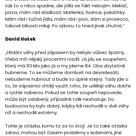
tak to o něco spadne, ale jídla se fakt nebojím. Mekáč,
pizza, mám rád sladkosti. Marlenka, lívance, palačinky.
Mám rád i tučná jídla, mám rád i pivo, dám si prosecco,
takové blbosti miluji. Po výkonu to hned jinak chutná.“
David Hošek
„Hlídání váhy před zápasem by nebylo vůbec špatný,
třeba mít nějaký procentní rozdíl. Já jdu se soupeřem,
který má 93 kilo jako já a my jdeme 84. Oba zbytečně
hubneme. To se můžeme domluvit na devadesáti,
nebudeme hubnout a bude to úplně stejný. Tady jde o
to, že zápasníci chtějí využít toho, že udělají váhu dobře
a rychle naberou. Pokud se tohle soupeři nepovede,
může být oslabený, případně tolik neshazuje. Do
budoucna by bylo dobrý, kdyby lidi nechodili o dvě váhy
níž a nechodili extrémy.
Tohle je otázka, komu to za to stojí. Je to také otázka
zdraví, mohou být časem problémy s ledvinami, jiné