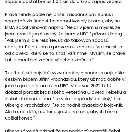
zápase dostal bonus 50 tisíc dolarů za zápas večera."
Právě tehdy podle něj přišel zásadní zlom. Bonus i
samotná zkušenost ho namotivovaly k tomu, aby se
MMA začal věnovat naplno. "Nejdřív jsem si myslel, že
jsem prostě jen šťastný, že jsem v UFC," přiznal Ulberg.
"Pak jsem si ale řekl: 'Ne, už do takových zápasů
nepůjdu. Půjdu tam a převezmu kontrolu. Vezmu si to
od člověka, který se to snaží vzít mně.' Myslím, že právě
tahle mentální změna všechno změnila."
Teď ho čeká největší výzva kariéry – souboj s nejlepším
českým bijcem Jiřím Procházkou, který už moc dobře ví,
jaké to je sedět na trůnu UFC. V červnu 2022 totiž
dokázal porazit brazilského veterána Glovera Teixeiru a
získat titul šampiona. "Je velmi nepředvídatelný," řekl
Ulberg o Procházkovi. "Je to hodně chaotický bojovník.
Ale to, co dělá, mu funguje. Je na mně, abych tomu
udělal konec."
Ulberg zároveň přiznal, že na podobný okamžik čekal