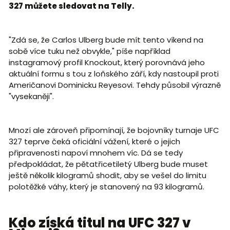
327 můžete sledovat na Telly.
"Zdá se, že Carlos Ulberg bude mít tento víkend na
sobě více tuku než obvykle," píše například
instagramový profil Knockout, který porovnává jeho
aktuální formu s tou z loňského září, kdy nastoupil proti
Američanovi Dominicku Reyesovi. Tehdy působil výrazně
"vysekaněji".
Mnozí ale zároveň připomínají, že bojovníky turnaje UFC
327 teprve čeká oficiální vážení, které o jejich
připravenosti napoví mnohem víc. Dá se tedy
předpokládat, že pětatřicetiletý Ulberg bude muset
ještě několik kilogramů shodit, aby se vešel do limitu
polotěžké váhy, který je stanovený na 93 kilogramů.
Kdo získá titul na UFC 327 v