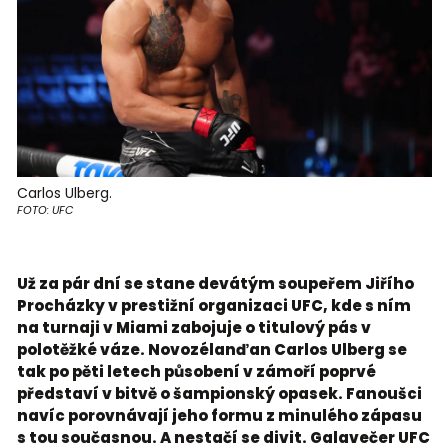
Carlos Ulberg.
FOTO: UFC
Už za pár dní se stane devátým soupeřem Jiřího
Procházky v prestižní organizaci UFC, kde s ním
na turnaji v Miami zabojuje o titulový pás v
polotěžké váze. Novozélanďan Carlos Ulberg se
tak po pěti letech působení v zámoří poprvé
představí v bitvě o šampionský opasek. Fanoušci
navíc porovnávají jeho formu z minulého zápasu
s tou současnou. A nestačí se divit. Galavečer UFC