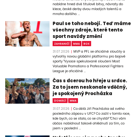
nabídne hned dvě titulové bitvy, návraty do
klece, české derby dvou mladých talentů a
mnoho dalšího. ...
Paul se toho nebojí. Teď máme
všechny zdroje, které tento
sport navždy změní
ZAHRANIČÍ
MMA
BOX
31.07.2026
MVP a PFL se oficiálně sloučily a
vytvořily novou globální platformu pro bojové
sporty "Vysoce spekulované sloučení Most
Valuable Promotions a Professional Fighters
League je oficiálně ...
Čas s dcerou ho hřeje u srdce.
Za to jsem neskonale vděčný,
je spokojený Procházka
DOMÁCÍ
MMA
31.07.2026
Co dělá Jiří Procházka od svého
posledního zápasu v UFC? Co zažil v tomto roce,
kde bych, co se stalo, co se chystá? "Chci vám
občas nabídnout takové ohlédnutí za tím, co
jsem v poslední ...