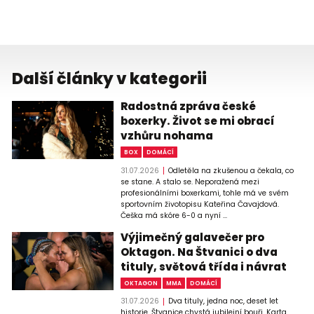
Další články v kategorii
Radostná zpráva české
boxerky. Život se mi obrací
vzhůru nohama
BOX
DOMÁCÍ
31.07.2026
Odletěla na zkušenou a čekala, co
se stane. A stalo se. Neporažená mezi
profesionálními boxerkami, tohle má ve svém
sportovním životopisu Kateřina Čavajdová.
Češka má skóre 6-0 a nyní ...
Výjimečný galavečer pro
Oktagon. Na Štvanici o dva
tituly, světová třída i návrat
OKTAGON
MMA
DOMÁCÍ
31.07.2026
Dva tituly, jedna noc, deset let
historie. Štvanice chystá jubilejní bouři. Karta