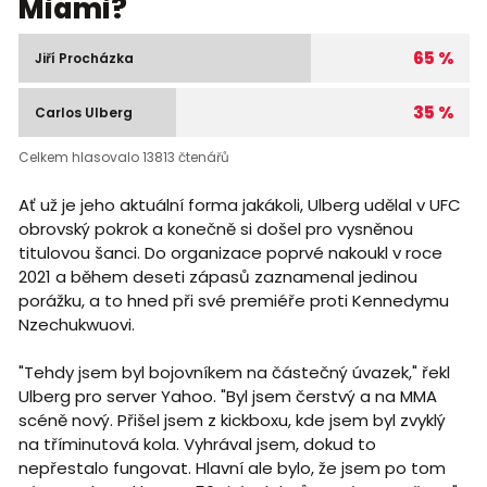
Miami?
65 %
Jiří Procházka
35 %
Carlos Ulberg
Celkem hlasovalo 13813 čtenářů
Ať už je jeho aktuální forma jakákoli, Ulberg udělal v UFC
obrovský pokrok a konečně si došel pro vysněnou
titulovou šanci. Do organizace poprvé nakoukl v roce
2021 a během deseti zápasů zaznamenal jedinou
porážku, a to hned při své premiéře proti Kennedymu
Nzechukwuovi.
"Tehdy jsem byl bojovníkem na částečný úvazek," řekl
Ulberg pro server Yahoo. "Byl jsem čerstvý a na MMA
scéně nový. Přišel jsem z kickboxu, kde jsem byl zvyklý
na tříminutová kola. Vyhrával jsem, dokud to
nepřestalo fungovat. Hlavní ale bylo, že jsem po tom