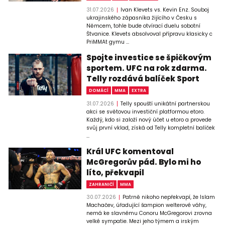
31.07.2026
Ivan Klevets vs. Kevin Enz. Souboj
ukrajinského zápasníka žijícího v Česku s
Němcem, tohle bude otvírací duelu sobotní
Štvanice. Klevets absolvoval přípravu klasicky c
PriMMAt gymu ...
Spojte investice se špičkovým
sportem. UFC na rok zdarma.
Telly rozdává balíček Sport
DOMÁCÍ
MMA
EXTRA
31.07.2026
Telly spouští unikátní partnerskou
akci se světovou investiční platformou etoro.
Každý, kdo si založí nový účet u etoro a provede
svůj první vklad, získá od Telly kompletní balíček
...
Král UFC komentoval
McGregorův pád. Bylo mi ho
líto, překvapil
ZAHRANIČÍ
MMA
30.07.2026
Patrně nikoho nepřekvapí, že Islam
Machačev, úřadující šampion welterové váhy,
nemá ke slavnému Conoru McGregorovi zrovna
velké sympatie. Mezi jeho týmem a irským