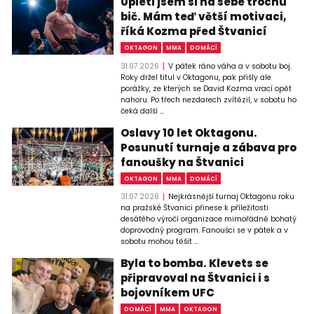
Upletl jsem si na sebe trochu
bič. Mám teď větší motivaci,
říká Kozma před Štvanicí
OKTAGON
MMA
DOMÁCÍ
31.07.2026
V pátek ráno váha a v sobotu boj.
Roky držel titul v Oktagonu, pak přišly ale
porážky, ze kterých se David Kozma vrací opět
nahoru. Po třech nezdarech zvítězil, v sobotu ho
čeká další ...
Oslavy 10 let Oktagonu.
Posunutí turnaje a zábava pro
fanoušky na Štvanici
OKTAGON
MMA
DOMÁCÍ
31.07.2026
Nejkrásnější turnaj Oktagonu roku
na pražské Štvanici přinese k příležitosti
desátého výročí organizace mimořádně bohatý
doprovodný program. Fanoušci se v pátek a v
sobotu mohou těšit ...
Byla to bomba. Klevets se
připravoval na Štvanici i s
bojovníkem UFC
DOMÁCÍ
MMA
OKTAGON