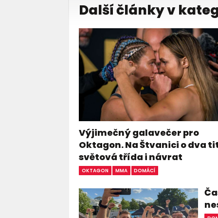
Další články v kateg
Výjimečný galavečer pro
Oktagon. Na Štvanici o dva ti
světová třída i návrat
OKTAGON
MMA
DOMÁCÍ
Čas
ne