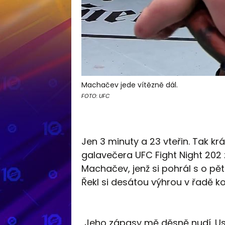
Machačev jede vítězně dál.
FOTO: UFC
Jen 3 minuty a 23 vteřin. Tak k
galavečera UFC Fight Night 202 zd
Machačev, jenž si pohrál s o p
Řekl si desátou výhrou v řadě k
„Jeho zápasy mě děsně nudí. Us