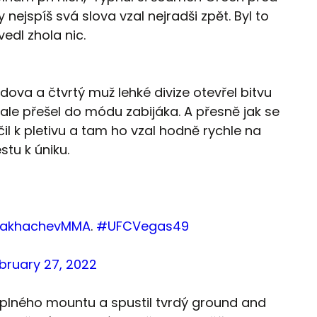
ejspíš svá slova vzal nejradši zpět. Byl to
vedl zhola nic.
a a čtvrtý muž lehké divize otevřel bitvu
ale přešel do módu zabijáka. A přesně jak se
čil k pletivu a tam ho vzal hodně rychle na
tu k úniku.
akhachevMMA
.
#UFCVegas49
bruary 27, 2022
plného mountu a spustil tvrdý ground and