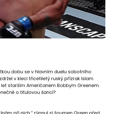
rátkou dobu se v hlavním duelu sobotního
ržel v kleci třicetiletý ruský přízrak Islam
ět let starším Američanem Bobbym Greenem.
onečně o titulovou šanci?
ínám při nich,“ rýpnul si šoumen Green před