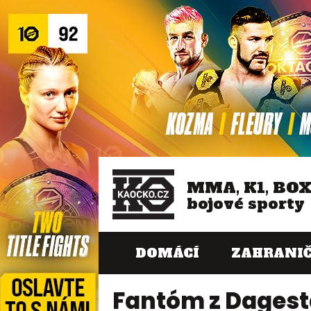
MMA, K1, BO
bojové sporty
DOMÁCÍ
ZAHRANIČ
Fantóm z Dagest