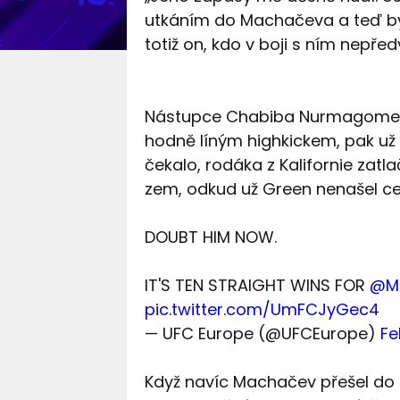
utkáním do Machačeva a teď by n
totiž on, kdo v boji s ním nepřed
Nástupce Chabiba Nurmagomedov
hodně líným highkickem, pak už 
čekalo, rodáka z Kalifornie zatla
zem, odkud už Green nenašel ces
DOUBT HIM NOW.
IT'S TEN STRAIGHT WINS FOR
@M
pic.twitter.com/UmFCJyGec4
— UFC Europe (@UFCEurope)
Fe
Když navíc Machačev přešel do 