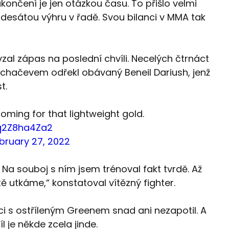
končení je jen otázkou času. To přišlo velmi
 desátou výhru v řadě. Svou bilanci v MMA tak
 vzal zápas na poslední chvíli. Necelých čtrnáct
achačevem odřekl obávaný Beneil Dariush, jenž
t.
coming for that lightweight gold.
/q2Z8ha4Za2
bruary 27, 2022
 Na souboj s ním jsem trénoval fakt tvrdě. Až
tě utkáme,“ konstatoval vítězný fighter.
ci s ostříleným Greenem snad ani nezapotil. A
 je někde zcela jinde.