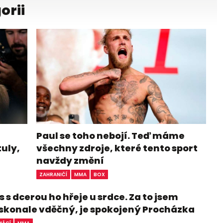
orii
Paul se toho nebojí. Teď máme
tuly,
všechny zdroje, které tento sport
navždy změní
ZAHRANIČÍ
MMA
BOX
 s dcerou ho hřeje u srdce. Za to jsem
skonale vděčný, je spokojený Procházka