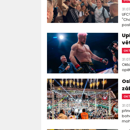
DOM
31.0
UFC?
"Chc
posl
Up
vě
OK
31.0
Okta
opět
Os
zá
OK
31.0
přin
boha
moho