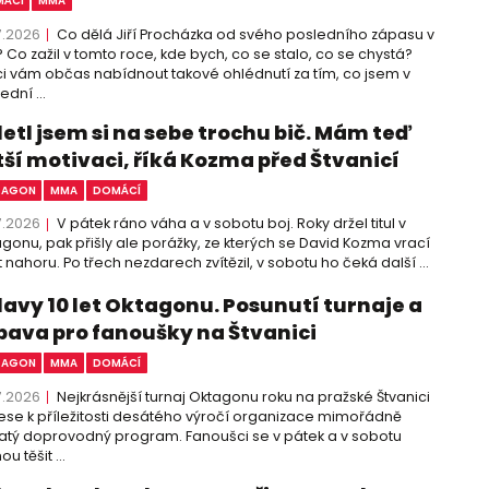
ÁCÍ
MMA
7.2026
Co dělá Jiří Procházka od svého posledního zápasu v
 Co zažil v tomto roce, kde bych, co se stalo, co se chystá?
i vám občas nabídnout takové ohlédnutí za tím, co jsem v
ední ...
letl jsem si na sebe trochu bič. Mám teď
tší motivaci, říká Kozma před Štvanicí
TAGON
MMA
DOMÁCÍ
7.2026
V pátek ráno váha a v sobotu boj. Roky držel titul v
gonu, pak přišly ale porážky, ze kterých se David Kozma vrací
 nahoru. Po třech nezdarech zvítězil, v sobotu ho čeká další ...
lavy 10 let Oktagonu. Posunutí turnaje a
bava pro fanoušky na Štvanici
TAGON
MMA
DOMÁCÍ
7.2026
Nejkrásnější turnaj Oktagonu roku na pražské Štvanici
ese k příležitosti desátého výročí organizace mimořádně
tý doprovodný program. Fanoušci se v pátek a v sobotu
u těšit ...