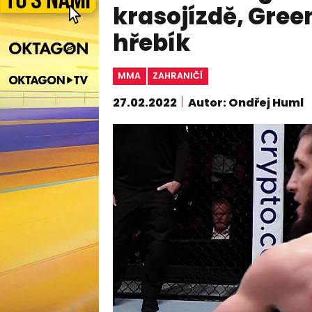
krasojízdě, Gree
hřebík
MMA
ZAHRANIČÍ
27.02.2022
Autor: Ondřej Huml