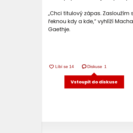
„Chci titulový zápas. Zasloužím s
řeknou kdy a kde,“ vyhlíží Macha
Gaethje.
Diskuse
1
Vstoupit do diskuse