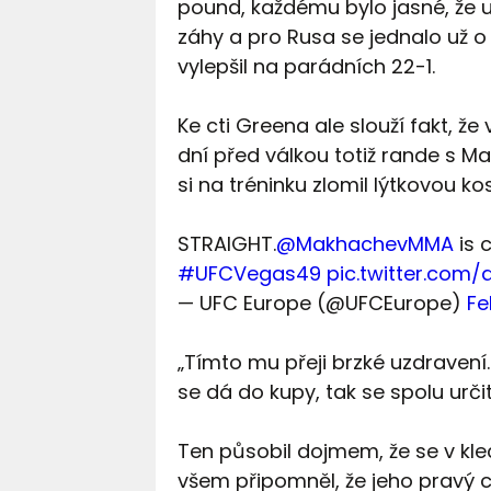
pound, každému bylo jasné, že u
záhy a pro Rusa se jednalo už o
vylepšil na parádních 22-1.
Ke cti Greena ale slouží fakt, že
dní před válkou totiž rande s M
si na tréninku zlomil lýtkovou kos
STRAIGHT.
@MakhachevMMA
is 
#UFCVegas49
pic.twitter.com
— UFC Europe (@UFCEurope)
Fe
„Tímto mu přeji brzké uzdravení.
se dá do kupy, tak se spolu urči
Ten působil dojmem, že se v kle
všem připomněl, že jeho pravý cíl