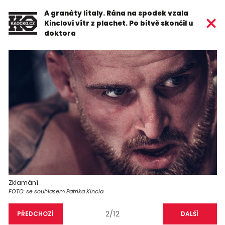
A granáty lítaly. Rána na spodek vzala
Kinclovi vítr z plachet. Po bitvě skončil u
doktora
Zklamání.
FOTO: se souhlasem Patrika Kincla
2/12
PŘEDCHOZÍ
DALŠÍ