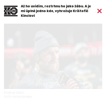
Až ho uvidím, roztrhnu ho jako žábu. A je
mi úplně jedno kde, vyhrožuje Krištofič
Kinclovi
Pirát se zlobí...
FOTO: OKTAGON MMA