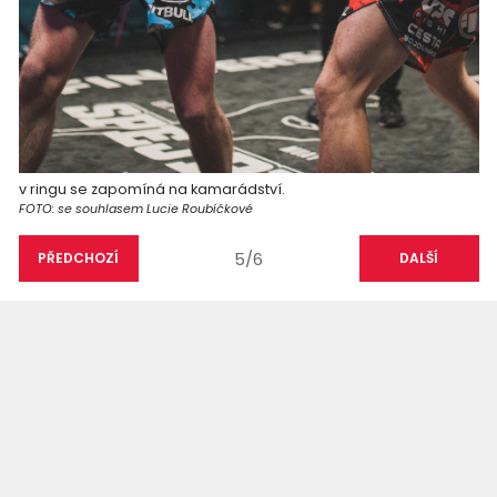
v ringu se zapomíná na kamarádství.
FOTO: se souhlasem Lucie Roubíčkové
5/6
PŘEDCHOZÍ
DALŠÍ