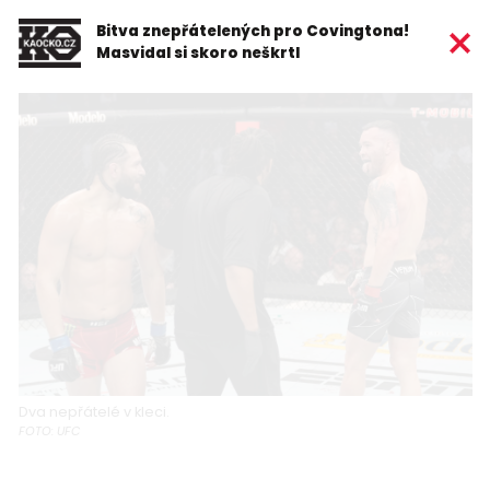
Bitva znepřátelených pro Covingtona!
Masvidal si skoro neškrtl
Dva nepřátelé v kleci.
FOTO: UFC