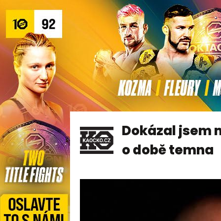
Dokázal jsem m
o době temna