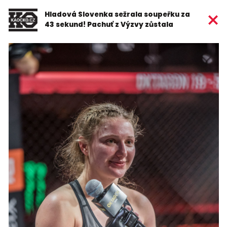
Hladová Slovenka sežrala soupeřku za
43 sekund! Pachuť z Výzvy zůstala