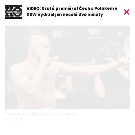
VIDEO: Krutá premiéra! Čech s Polákem v
KSW vydržel jen necelé dvě minuty
Polák byl nad síly českého bojovníka.
FOTO: KSW