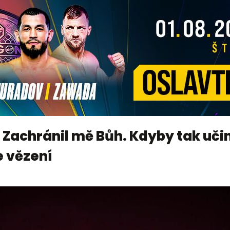
: Zachránil mě Bůh. Kdyby tak učin
e vězení