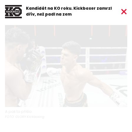
Kandidát na KO roku. Kickboxer zamrzl
dřív, než padl na zem
A pak to přišlo.
FOTO: GLORY Kickboxing