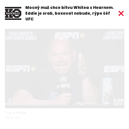
Mocný muž chce bitvu Whitea s Hearnem.
Eddie je srab, boxovat nebude, rýpe šéf
UFC
Dana White.
FOTO: UFC