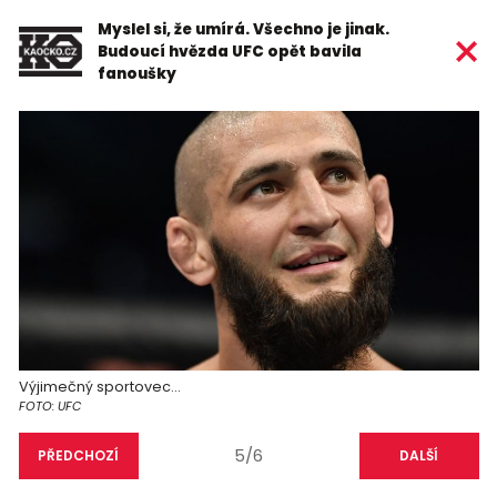
Myslel si, že umírá. Všechno je jinak.
Budoucí hvězda UFC opět bavila
fanoušky
Výjimečný sportovec...
FOTO: UFC
5/6
PŘEDCHOZÍ
DALŠÍ