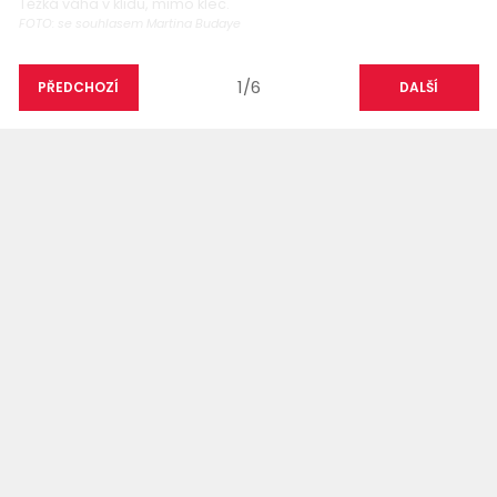
Těžká váha v klidu, mimo klec.
FOTO: se souhlasem Martina Budaye
1/6
PŘEDCHOZÍ
DALŠÍ