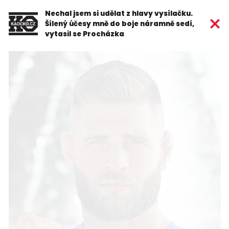
Nechal jsem si udělat z hlavy vysílačku.
Šílený účesy mně do boje náramně sedí,
vytasil se Procházka