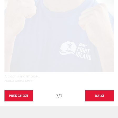
A trochu jiná image...
ZDROJ. Radek Cihla
7/7
PŘEDCHOZÍ
DALŠÍ