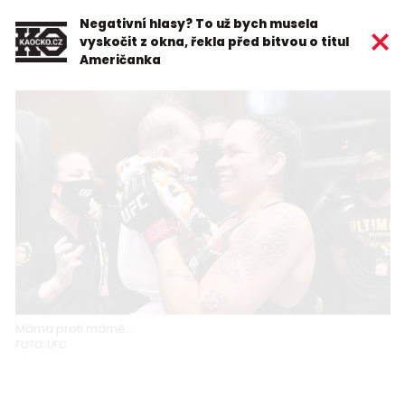
Negativní hlasy? To už bych musela
vyskočit z okna, řekla před bitvou o titul
Američanka
Máma proti mámě...
FOTO: UFC