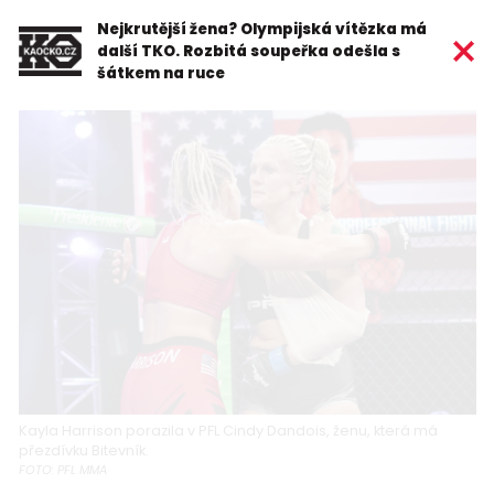
Nejkrutější žena? Olympijská vítězka má
další TKO. Rozbitá soupeřka odešla s
šátkem na ruce
Kayla Harrison porazila v PFL Cindy Dandois, ženu, která má
přezdívku Bitevník.
FOTO: PFL MMA