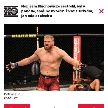
Než jsem Blachowicze sestřelil, byl v
pohodě, smál se Dvořák. Život si užívám,
je v klidu Teixeira
Polská síla...
FOTO: UFC