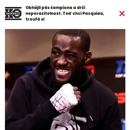
Obhájil pás šampiona a drží
neporazitelnost. Teď chci Pacquiaa,
troufá si