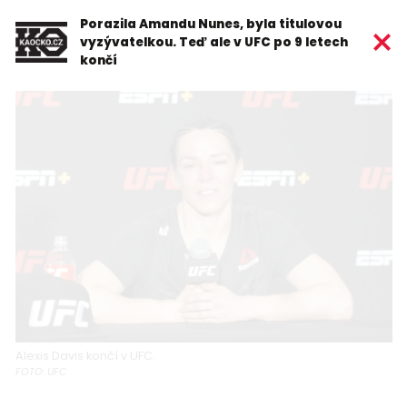
Porazila Amandu Nunes, byla titulovou
vyzývatelkou. Teď ale v UFC po 9 letech
končí
Alexis Davis končí v UFC.
FOTO: UFC