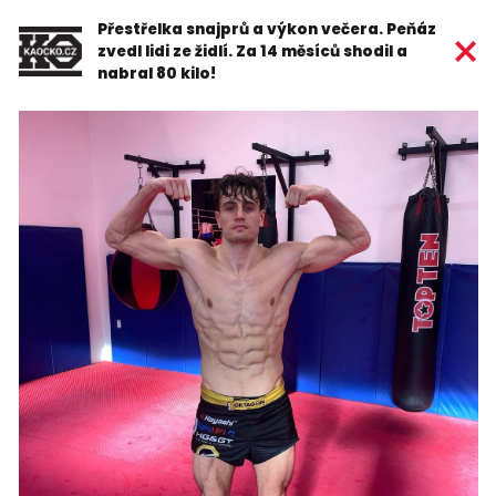
Přestřelka snajprů a výkon večera. Peňáz
zvedl lidi ze židlí. Za 14 měsíců shodil a
nabral 80 kilo!