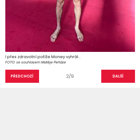
I přes zdravotní potíže Money vyhrál...
FOTO: se souhlasem Matěje Peňáze
2/9
PŘEDCHOZÍ
DALŠÍ