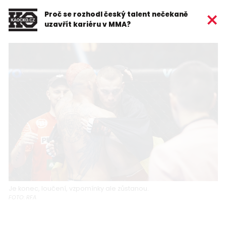
Proč se rozhodl český talent nečekaně
uzavřít kariéru v MMA?
Je konec, loučení, vzpomínky ale zůstanou.
FOTO: RFA