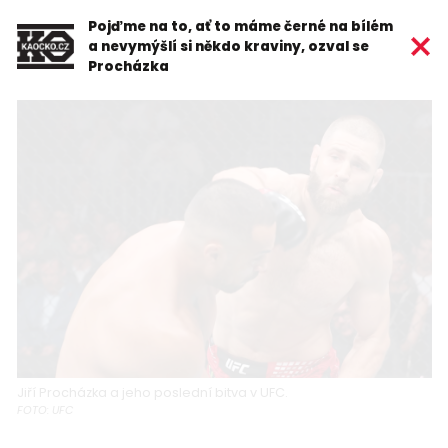
Pojďme na to, ať to máme černé na bílém
a nevymýšlí si někdo kraviny, ozval se
Procházka
Jiří Procházka a jeho poslední bitva v UFC.
FOTO: UFC