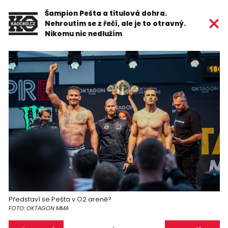
Šampion Pešta a titulová dohra.
Nehroutím se z řečí, ale je to otravný.
Nikomu nic nedlužím
Představí se Pešta v O2 areně?
FOTO: OKTAGON MMA