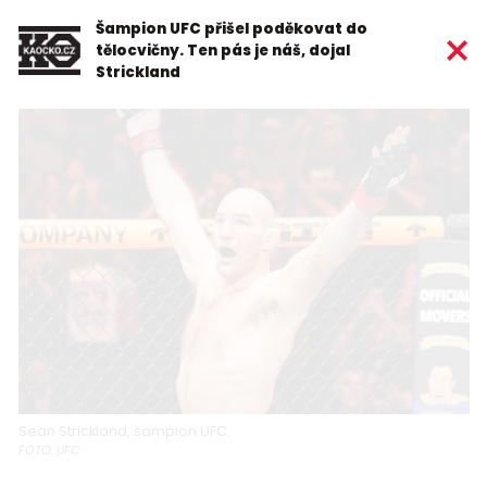
Šampion UFC přišel poděkovat do
tělocvičny. Ten pás je náš, dojal
Strickland
Sean Strickland, šampion UFC.
FOTO: UFC