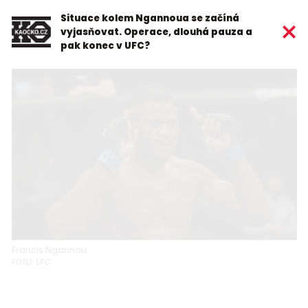
Situace kolem Ngannoua se začíná
vyjasňovat. Operace, dlouhá pauza a
pak konec v UFC?
Francis Ngannou.
FOTO: UFC