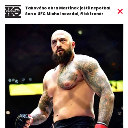
Takového obra Martínek ještě nepotkal.
Sen o UFC Michal nevzdal, říká trenér