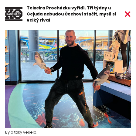
Teixeira Procházku vyřídí. Tři týdny u
Cejuda nebudou Čechovi stačit, myslí si
velký rival
Bylo taky veselo.