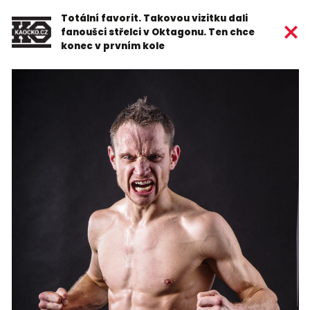
Totální favorit. Takovou vizitku dali
fanoušci střelci v Oktagonu. Ten chce
konec v prvním kole