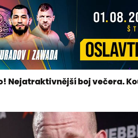
o! Nejatraktivnější boj večera. Ko