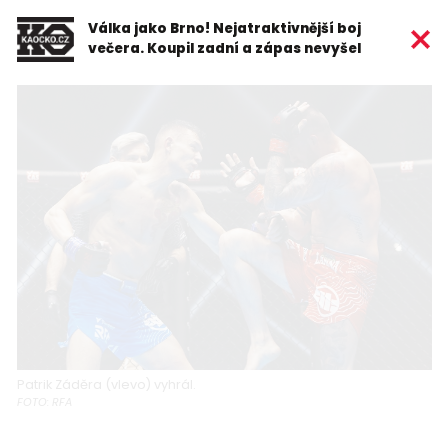
Válka jako Brno! Nejatraktivnější boj
večera. Koupil zadní a zápas nevyšel
Patrik Záděra (vlevo) vyhrál.
FOTO: RFA