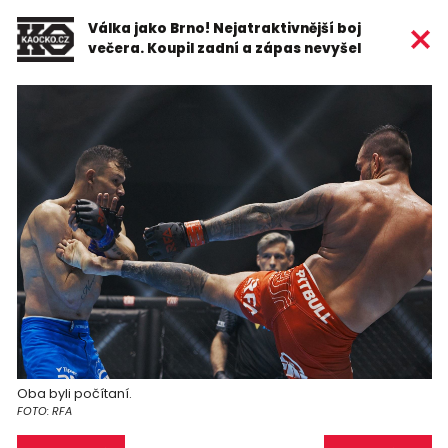
Válka jako Brno! Nejatraktivnější boj
večera. Koupil zadní a zápas nevyšel
Oba byli počítaní.
FOTO: RFA