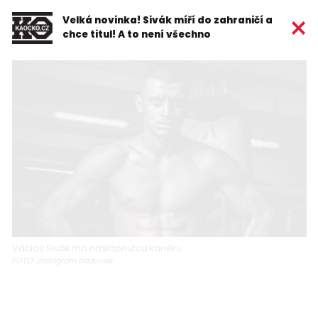
Velká novinka! Sivák míří do zahraničí a
chce titul! A to není všechno
Václav Sivák má našlápnutou kariéru.
FOTO: instagram badsivak