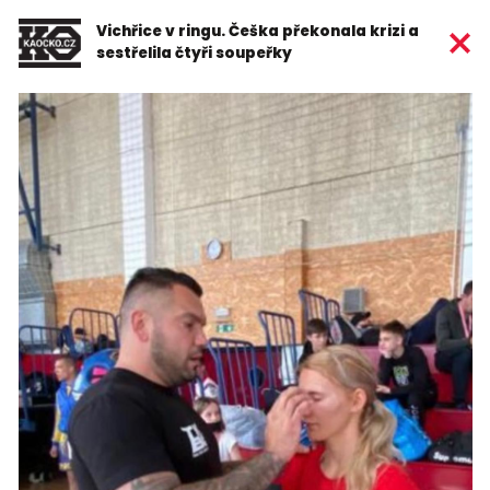
Vichřice v ringu. Češka překonala krizi a
sestřelila čtyři soupeřky