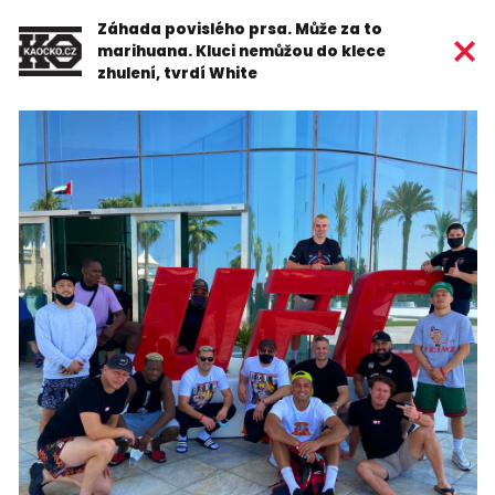
Záhada povislého prsa. Může za to
marihuana. Kluci nemůžou do klece
zhulení, tvrdí White