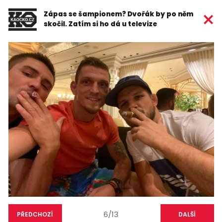
Zápas se šampionem? Dvořák by po něm
skočil. Zatím si ho dá u televize
6/13
PŘEDCHOZÍ
DALŠÍ