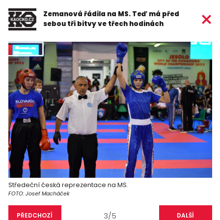
Zemanová řádila na MS. Teď má před
sebou tři bitvy ve třech hodinách
Středeční česká reprezentace na MS.
FOTO: Josef Macháček
3/5
PŘEDCHOZÍ
DALŠÍ